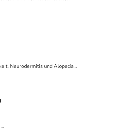
eit, Neurodermitis und Alopecia…
n
n…