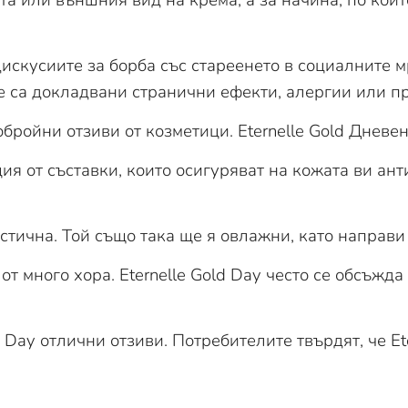
дискусиите за борба със стареенето в социалните 
е са докладвани странични ефекти, алергии или п
бройни отзиви от козметици. Eternelle Gold Дневе
я от съставки, които осигуряват на кожата ви ант
тична. Той също така ще я овлажни, като направи
от много хора. Eternelle Gold Day често се обсъжд
ld Day отлични отзиви. Потребителите твърдят, че E