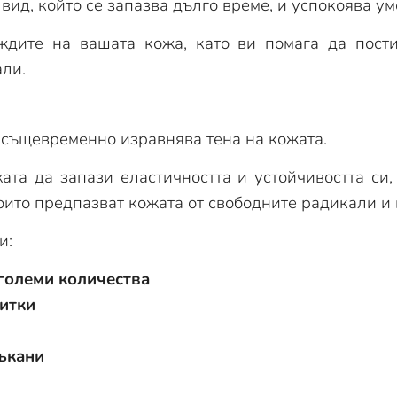
ид, който се запазва дълго време, и успокоява ум
уждите на вашата кожа, като ви помага да пос
али.
 същевременно изравнява тена на кожата.
та да запази еластичността и устойчивостта си, и
които предпазват кожата от свободните радикали и
и:
големи количества
литки
тъкани