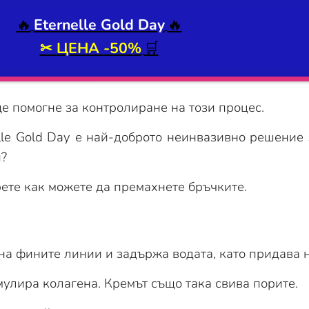
🔥
Eternelle Gold Day
🔥
✂
ЦЕНА -50%
🛒
е помогне за контролиране на този процес.
lle Gold Day е най-доброто неинвазивно решение 
и?
ерете как можете да премахнете бръчките.
а фините линии и задържа водата, като придава н
мулира колагена. Кремът също така свива порите.