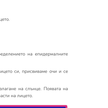
цето.
ределението на епидермалните
лицето си, присвиваме очи и се
злагане на слънце. Появата на
асти на лицето.