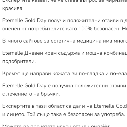
красива.
Eternelle Gold Day получи положителни отзиви в 
оценен от потребителите като 100% безопасен. Н
В много сайтове за естетична медицина има много
Eternelle Дневен крем съдържа и мощна комбинаци
подобрители.
Кремът ще направи кожата ви по-гладка и по-елас
Eternelle Gold Day е получил положителни отзиви 
с лечението на бръчки.
Експертите в тази област са дали на Eternelle Go
и лицето. Той също така е безопасен за употреба.
Можете да прочетете някои отзиви онлайн: