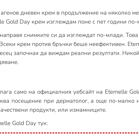
олагенов дневен крем в продължение на няколко ме
le Gold Day крем изглеждам поне с пет години по-
 направя снимките си да изглеждат по-млади. Това
Всеки крем против бръчки беше неефективен. Etern
есец започнах да виждам реални резултати. Никой 
дяване.
лага само на официалния уебсайт на Eternelle Go
сква посещение при дерматолог, а още по-малко 
качествени продукти, или измамниците.
lle Gold Day тук: