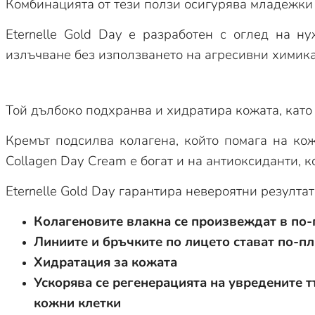
Комбинацията от тези ползи осигурява младежки в
Eternelle Gold Day е разработен с оглед на н
излъчване без използването на агресивни химик
Той дълбоко подхранва и хидратира кожата, като
Кремът подсилва колагена, който помага на кожа
Collagen Day Cream е богат и на антиоксиданти, 
Eternelle Gold Day гарантира невероятни резултат
Колагеновите влакна се произвеждат в по-
Линиите и бръчките по лицето стават по-п
Хидратация за кожата
Ускорява се регенерацията на увредените 
кожни клетки