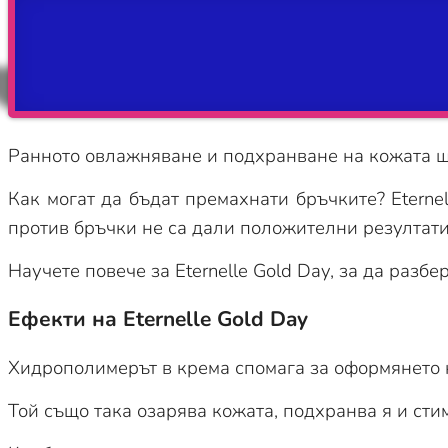
Ранното овлажняване и подхранване на кожата щ
Как могат да бъдат премахнати бръчките? Eterne
против бръчки не са дали положителни резултат
Научете повече за Eternelle Gold Day, за да разб
Ефекти на Eternelle Gold Day
Хидрополимерът в крема спомага за оформянето н
Той също така озарява кожата, подхранва я и сти