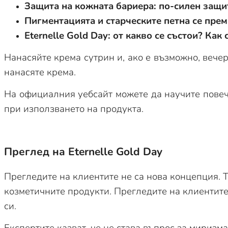
Защита на кожната бариера: по-силен защи
Пигментацията и старческите петна се пре
Eternelle Gold Day: от какво се състои? Как 
Нанасяйте крема сутрин и, ако е възможно, вече
нанасяте крема.
На официалния уебсайт можете да научите повече
при използването на продукта.
Преглед на Eternelle Gold Day
Прегледите на клиентите не са нова концепция. Т
козметичните продукти. Прегледите на клиентите
си.
Експертите казват, че не става въпрос за миризма