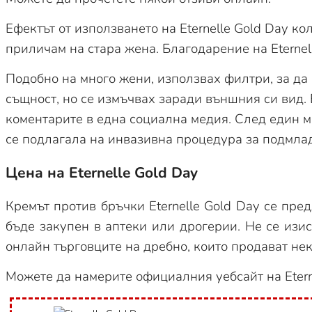
Ефектът от използването на Eternelle Gold Day к
приличам на стара жена. Благодарение на Eternel
Подобно на много жени, използвах филтри, за да
същност, но се измъчвах заради външния си вид. 
коментарите в една социална медия. След един м
се подлагала на инвазивна процедура за подмла
Цена на Eternelle Gold Day
Кремът против бръчки Eternelle Gold Day се пред
бъде закупен в аптеки или дрогерии. Не се изи
онлайн търговците на дребно, които продават не
Можете да намерите официалния уебсайт на Eterne