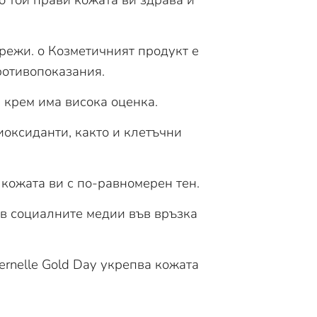
мрежи. o Козметичният продукт е
ротивопоказания.
н крем има висока оценка.
иоксиданти, както и клетъчни
 кожата ви с по-равномерен тен.
а в социалните медии във връзка
ternelle Gold Day укрепва кожата