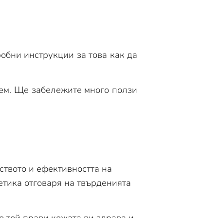
обни инструкции за това как да
рем. Ще забележите много ползи
ството и ефективността на
етика отговаря на твърденията
то той прави кожата ви здрава и