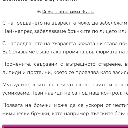
януари 18, 2024
0
By
Dr Beniamin Johansen-Evans
С напредването на възрастта може да забележим с
Най-напред забелязваме бръчките по лицето или 
С напредването на възрастта кожата ни става по-
Забелязваме също така промяна във формата на л
Промените, свързани с вътрешното стареене, 
липиди и протеини, което се проявява като заси
Мускулите, които се свиват около очите и чело
усмихваме. Тези навици не са под наш контрол; т
Появата на бръчки може да се ускори от чести
мимически бръчки, като например лъвските бръчки