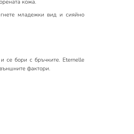
орената кожа.
тигнете младежки вид и сияйно
 се бори с бръчките. Eternelle
 външните фактори.