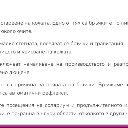
тареене на кожата. Едно от тях са бръчките по ли
около очите.
малко стегната, появяват се бръчки и гравитация.
ицето и увисване на кожата.
включват намаляване на производството и разп
лено лющене.
то, са причина за появата на бръчки. Бръчкаме 
е са автоматични рефлекси.
те посещения на солариум и продължителното и
, е по-ранна в някои области, отколкото в други ч