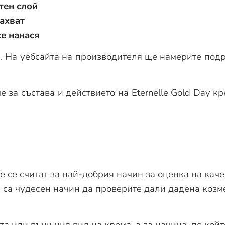
тен слой
махват
се нанася
р. На уебсайта на производителя ще намерите подр
 за състава и действието на Eternelle Gold Day к
е се считат за най-добрия начин за оценка на каче
 са чудесен начин да проверите дали дадена козм
та или външния вид на крема, а за начина, по кой