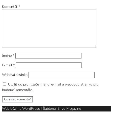
Komentář
*
Jméno
*
E-mail
*
Webová stránka
Uložit do prohlížeče jméno, e-mail a webovou stránku pro
budoucí komentáře.
Web běží na
WordPress
|
Šablona:
Envo Magazine