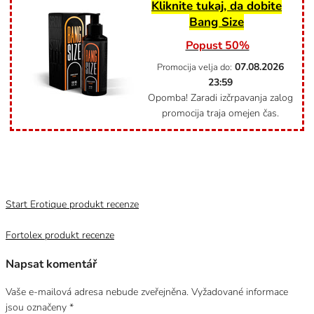
Kliknite tukaj, da dobite
Bang Size
Popust 50%
07.08.2026
Promocija velja do:
23:59
Opomba! Zaradi izčrpavanja zalog
promocija traja omejen čas.
Kategorie
Uncategorized @cs
Start Erotique produkt recenze
Fortolex produkt recenze
Napsat komentář
Vaše e-mailová adresa nebude zveřejněna.
Vyžadované informace
jsou označeny
*