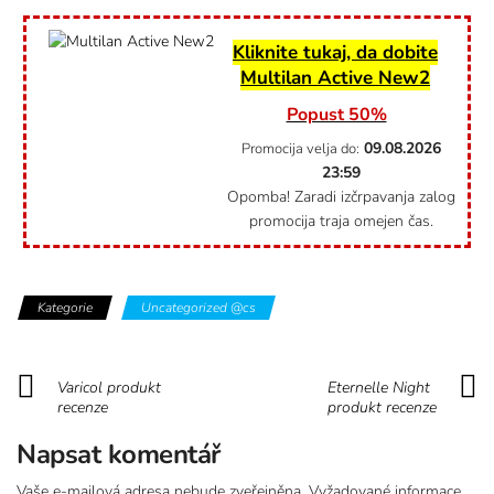
Kliknite tukaj, da dobite
Multilan Active New2
Popust 50%
09.08.2026
Promocija velja do:
23:59
Opomba! Zaradi izčrpavanja zalog
promocija traja omejen čas.
Kategorie
Uncategorized @cs
Varicol produkt
Eternelle Night
recenze
produkt recenze
Napsat komentář
Vaše e-mailová adresa nebude zveřejněna.
Vyžadované informace