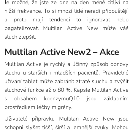
Je možné, že jste ze dne na den méně citliví na
nižší frekvence. To si mnozí lidé neradi připouštějí,
a proto mají tendenci to ignorovat nebo
bagatelizovat. Multilan Active New může váš
sluch zlepšit.
Multilan Active New2 – Akce
Multilan Active je rychlý a účinný způsob obnovy
sluchu u starších i mladších pacientů. Pravidelné
užívání tablet může zabránit ztrátě sluchu a zvýšit
sluchové funkce až o 80 %. Kapsle Multilan Active
s obsahem koenzymuQ10 jsou základním
prostředkem léčby migrény.
Uživatelé přípravku Multilan Active New jsou
schopni slyšet tišší, širší a jemnější zvuky. Mohou