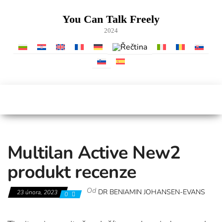
Skip
to
You Can Talk Freely
the
2024
content
Multilan Active New2
produkt recenze
Od
DR BENIAMIN JOHANSEN-EVANS
23 února, 2023
0