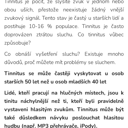
Tinnitus je pocit, že slyšíte zvuk v jednom nebo
obou uších, přestože neexistuje žádný vnější
zvukový signál. Tento stav je častý u starších lidí a
postihuje 10-16 % populace. Tinnitus je často
doprovázen ztrátou sluchu. Co tinnitus vůbec
způsobuje?
Co obnáší vyšetření sluchu? Existuje mnoho
důvodů, proč můžete mít problémy se sluchem.
Tinnitus se může častěji vyskytovat u osob
starších 50 let než u osob mladších 40 let
Lidé, kteří pracují na hlučných místech, jsou k
tinitu náchylnější než ti, kteří byli pravidelně
vystaveni hlasitým zvukům. Tinnitus může být
také důsledkem návyku poslouchat hlasitou
hudbu (např. MP3 přehrávače, iPody).