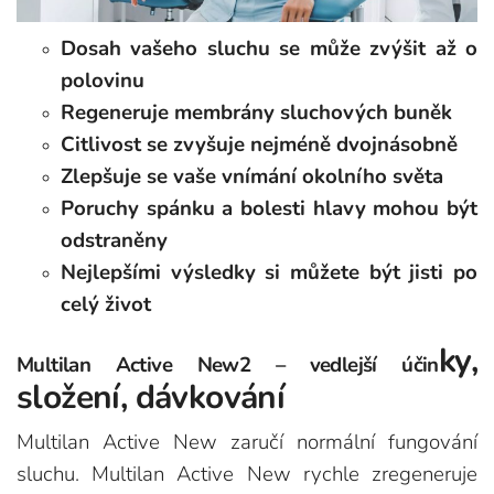
Dosah vašeho sluchu se může zvýšit až o
polovinu
Regeneruje membrány sluchových buněk
Citlivost se zvyšuje nejméně dvojnásobně
Zlepšuje se vaše vnímání okolního světa
Poruchy spánku a bolesti hlavy mohou být
odstraněny
Nejlepšími výsledky si můžete být jisti po
celý život
ky,
Multilan Active New2 – vedlejší účin
složení, dávkování
Multilan Active New zaručí normální fungování
sluchu. Multilan Active New rychle zregeneruje