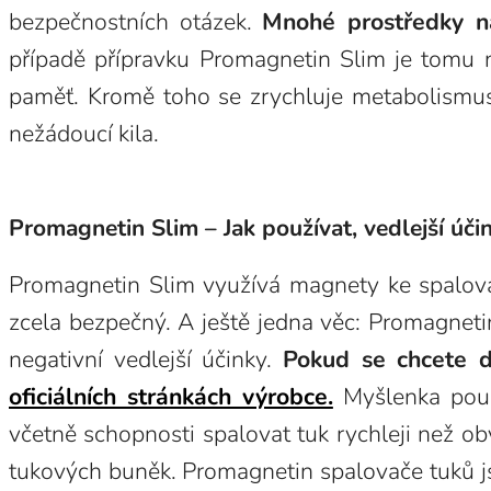
bezpečnostních otázek.
Mnohé prostředky na
případě přípravku Promagnetin Slim je tomu 
paměť. Kromě toho se zrychluje metabolismus,
nežádoucí kila.
Promagnetin Slim – Jak používat, vedlejší úči
Promagnetin Slim využívá magnety ke spalován
zcela bezpečný. A ještě jedna věc: Promagneti
negativní vedlejší účinky.
Pokud se chcete 
oficiálních stránkách výrobce.
Myšlenka použi
včetně schopnosti spalovat tuk rychleji než o
tukových buněk. Promagnetin spalovače tuků js