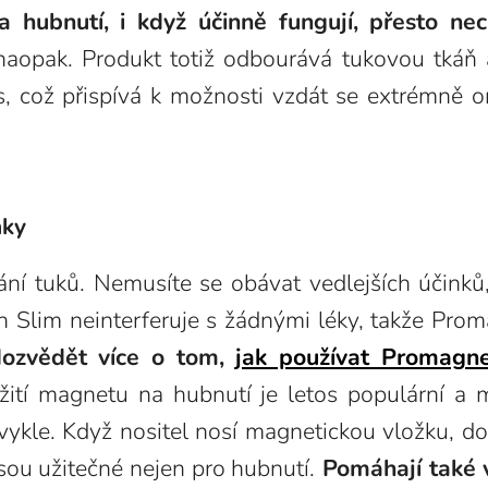
 hubnutí, i když účinně fungují, přesto nec
naopak. Produkt totiž odbourává tukovou tkáň 
 což přispívá k možnosti vzdát se extrémně ome
nky
í tuků. Nemusíte se obávat vedlejších účinků
n Slim neinterferuje s žádnými léky, takže Pro
dozvědět více o tom,
jak používat Promagne
tí magnetu na hubnutí je letos populární a 
bvykle. Když nositel nosí magnetickou vložku, 
ou užitečné nejen pro hubnutí.
Pomáhají také v 