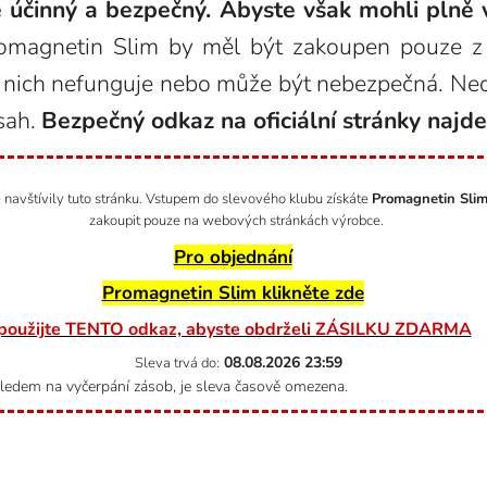
 účinný a bezpečný. Abyste však mohli plně v
magnetin Slim by měl být zakoupen pouze z o
 z nich nefunguje nebo může být nebezpečná. Ne
sah.
Bezpečný odkaz na oficiální stránky najde
avštívily tuto stránku. Vstupem do slevového klubu získáte
Promagnetin Slim
zakoupit pouze na webových stránkách výrobce.
Pro objednání
Promagnetin Slim klikněte zde
použijte TENTO odkaz, abyste obdrželi ZÁSILKU ZDARMA
08.08.2026
23:59
Sleva trvá do:
ledem na vyčerpání zásob, je sleva časově omezena.