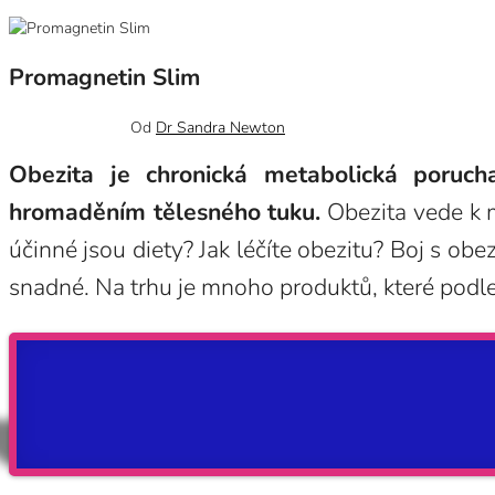
Promagnetin Slim
19 srpna, 2022
0
Od
Dr Sandra Newton
Obezita je chronická metabolická poruch
hromaděním tělesného tuku.
Obezita vede k 
účinné jsou diety? Jak léčíte obezitu? Boj s obe
snadné. Na trhu je mnoho produktů, které podl