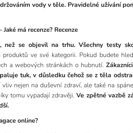
zadržováním vody v těle. Pravidelné užívání p
– Jaké má recenze? Recenze
než se objevil na trhu. Všechny testy skon
 produktů ve své kategorii. Pokud budete hle
ech a webových stránkách o hubnutí.
Zákazníci
paluje tuk, v důsledku čehož se z těla odstra
í vliv nejen na duševní zdraví, ale také na spán
íky tomu vypadají zdravěji.
Ve zpětné vazbě zák
dší.
agace online?