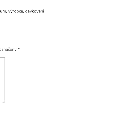
orum, výrobce, davkovani
 označeny
*