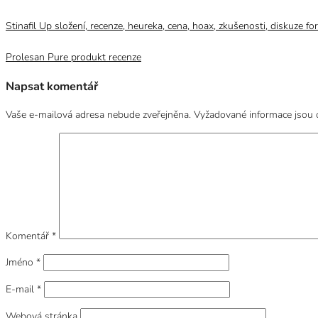
Stinafil Up složení, recenze, heureka, cena, hoax, zkušenosti, diskuze f
Prolesan Pure produkt recenze
Napsat komentář
Vaše e-mailová adresa nebude zveřejněna.
Vyžadované informace jsou
Komentář
*
Jméno
*
E-mail
*
Webová stránka