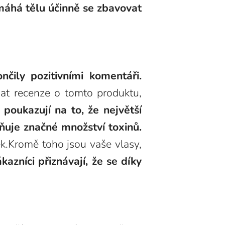
omáhá tělu účinně se zbavovat
čily pozitivními komentáři.
dat recenze o tomto produktu,
 poukazují na to, že největší
ňuje značné množství toxinů.
ek.Kromě toho jsou vaše vlasy,
azníci přiznávají, že se díky