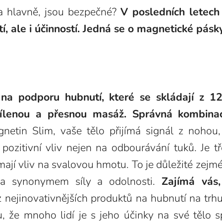
 a hlavně, jsou bezpečné?
V posledních letech 
, ale i účinností. Jedná se o magnetické pásky
 na podporu hubnutí, které se skládají z 
 cílenou a přesnou masáž. Správná kombina
etin Slim, vaše tělo přijímá signál z nohou,
é pozitivní vliv nejen na odbourávání tuků. Je
jí vliv na svalovou hmotu. To je důležité zejmé
va synonymem síly a odolnosti.
Zajímá vás
nejinovativnějších produktů na hubnutí na trhu,
 že mnoho lidí je s jeho účinky na své tělo sp