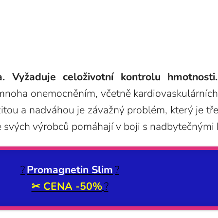
a. Vyžaduje celoživotní kontrolu hmotnos
mnoha onemocněním, včetně kardiovaskulárních 
zitou a nadváhou je závažný problém, který je tře
e svých výrobců pomáhají v boji s nadbytečnými 
?
Promagnetin Slim
?
✂
CENA -50%
?