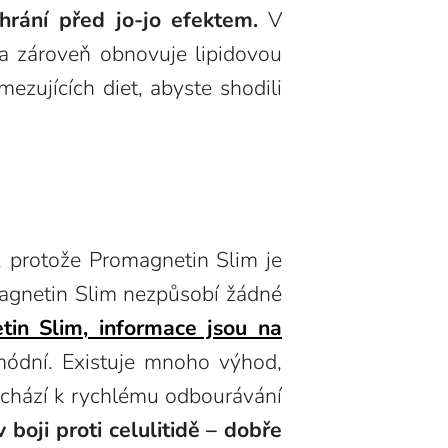
hrání před jo-jo efektem.
V
a zároveň obnovuje lipidovou
zujících diet, abyste shodili
, protože Promagnetin Slim je
magnetin Slim nezpůsobí žádné
tin Slim, informace jsou na
módní. Existuje mnoho výhod,
dochází k rychlému odbourávání
boji proti celulitidě – dobře