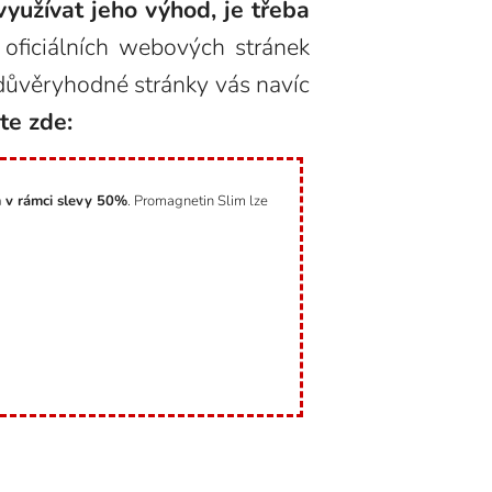
yužívat jeho výhod, je třeba
ficiálních webových stránek
důvěryhodné stránky vás navíc
te zde:
 v rámci slevy 50%
. Promagnetin Slim lze