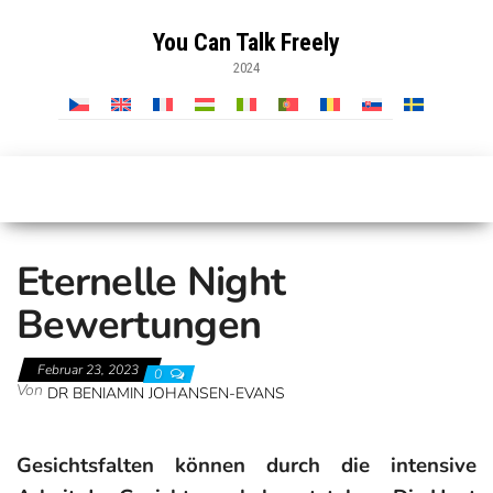
Zum
Inhalt
You Can Talk Freely
springen
2024
Eternelle Night
Bewertungen
Februar 23, 2023
0
Von
DR BENIAMIN JOHANSEN-EVANS
Gesichtsfalten können durch die intensive