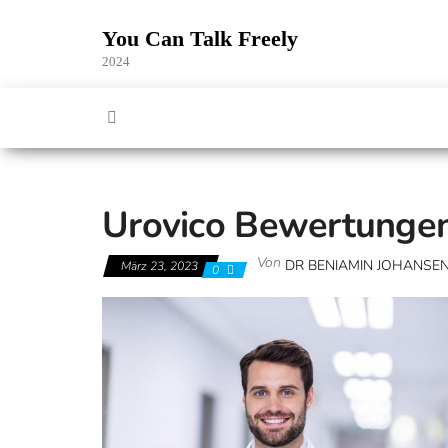
Zum
Inhalt
You Can Talk Freely
springen
2024
Urovico Bewertunge
Von
DR BENIAMIN JOHANSE
März 23, 2023
0