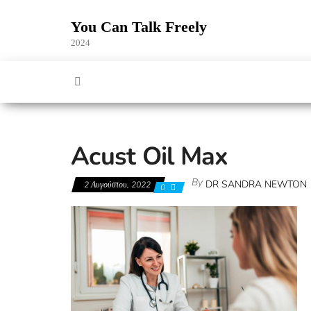
Skip
to
You Can Talk Freely
the
2024
content
Acust Oil Max
By
DR SANDRA NEWTON
2 Αυγούστου, 2022
0