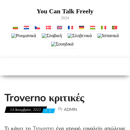
Skip
to
You Can Talk Freely
the
2024
content
Troverno κριτικές
By
ADMIN
14 Δεκεμβρίου, 2022
0
Τι κάνει το Troverno ένα ισχυρό εργαλείο απώλειας