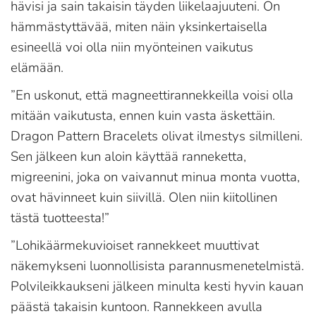
hävisi ja sain takaisin täyden liikelaajuuteni. On
hämmästyttävää, miten näin yksinkertaisella
esineellä voi olla niin myönteinen vaikutus
elämään.
”En uskonut, että magneettirannekkeilla voisi olla
mitään vaikutusta, ennen kuin vasta äskettäin.
Dragon Pattern Bracelets olivat ilmestys silmilleni.
Sen jälkeen kun aloin käyttää ranneketta,
migreenini, joka on vaivannut minua monta vuotta,
ovat hävinneet kuin siivillä. Olen niin kiitollinen
tästä tuotteesta!”
”Lohikäärmekuvioiset rannekkeet muuttivat
näkemykseni luonnollisista parannusmenetelmistä.
Polvileikkaukseni jälkeen minulta kesti hyvin kauan
päästä takaisin kuntoon. Rannekkeen avulla