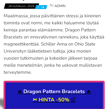
By
ADMIN
26 huhtikuun, 2024
0
Maailmassa, jossa päivittäinen stressi ja kiireinen
toiminta ovat normi, me kaikki haluamme löytää
keinoja parantaa elämäämme. Dragon Pattern
Bracelets on innovatiivinen rannekoru, joka käyttää
magneettikenttää. Schiller Anna on Ohio State
Universityn lääketieteen tutkija, joka monien
vuosien tutkimusten ja kokeiden jälkeen tarjoaa
meille menetelmän, jonka he uskovat mullistavan
terveytemme.
🔥
Dragon Pattern Bracelets
🔥
✂
HINTA -50%
🛒