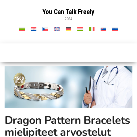
Skip
to
You Can Talk Freely
the
2024
content
Dragon Pattern Bracelets
mielipiteet arvostelut