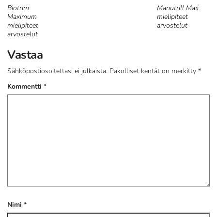
Biotrim
Manutrill Max
Maximum
mielipiteet
mielipiteet
arvostelut
arvostelut
Vastaa
Sähköpostiosoitettasi ei julkaista.
Pakolliset kentät on merkitty
*
Kommentti
*
Nimi
*