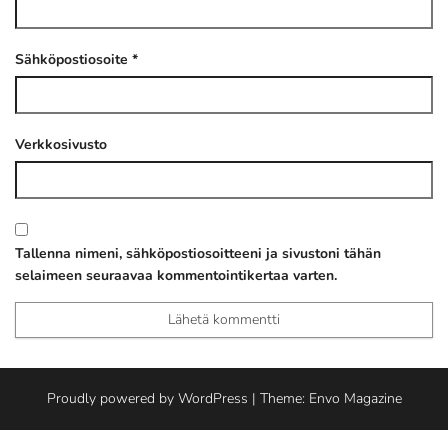
Sähköpostiosoite
*
Verkkosivusto
Tallenna nimeni, sähköpostiosoitteeni ja sivustoni tähän
selaimeen seuraavaa kommentointikertaa varten.
Proudly powered by
WordPress
|
Theme:
Envo Magazine