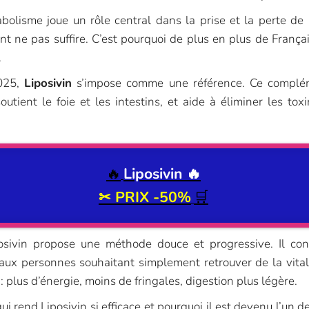
olisme joue un rôle central dans la prise et la perte de 
ent ne pas suffire. C’est pourquoi de plus en plus de Fran
.
2025,
Liposivin
s’impose comme une référence. Ce complémen
outient le foie et les intestins, et aide à éliminer les tox
🔥
Liposivin
🔥
✂ PRIX
-50%
🛒
posivin propose une méthode douce et progressive. Il c
 aux personnes souhaitant simplement retrouver de la vit
 plus d’énergie, moins de fringales, digestion plus légère.
qui rend Liposivin si efficace et pourquoi il est devenu l’