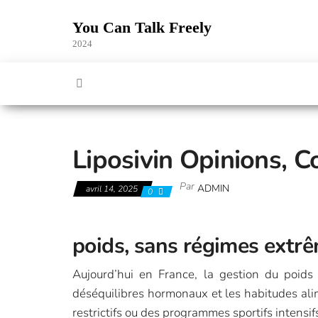
Skip
to
You Can Talk Freely
the
2024
content
Liposivin Opinions, C
Par
ADMIN
avril 14, 2025
0
poids, sans régimes extrê
Aujourd’hui en France, la gestion du poids 
déséquilibres hormonaux et les habitudes alim
restrictifs ou des programmes sportifs intensi