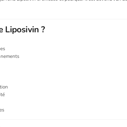
e Liposivin ?
ées
onnements
tion
ité
es