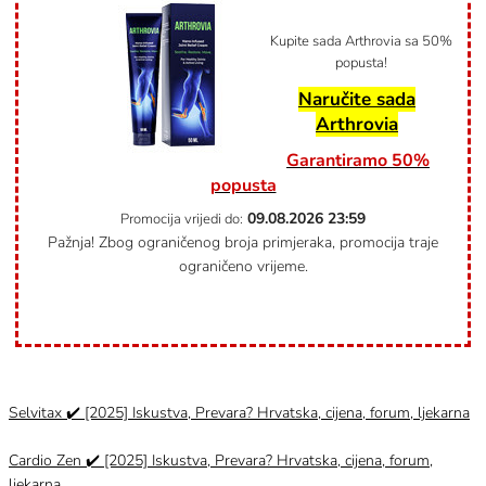
Kupite sada Arthrovia sa 50%
popusta!
Naručite sada
Arthrovia
Garantiramo 50%
popusta
09.08.2026
23:59
Promocija vrijedi do:
Pažnja! Zbog ograničenog broja primjeraka, promocija traje
ograničeno vrijeme.
Category
Uncategorized @hr
Selvitax ✔️ [2025] Iskustva, Prevara? Hrvatska, cijena, forum, ljekarna
Cardio Zen ✔️ [2025] Iskustva, Prevara? Hrvatska, cijena, forum,
ljekarna