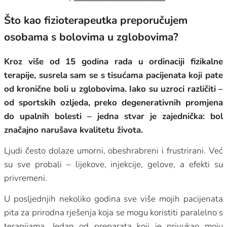
Što kao fizioterapeutka preporučujem
osobama s bolovima u zglobovima?
Kroz više od 15 godina rada u ordinaciji fizikalne
terapije, susrela sam se s tisućama pacijenata koji pate
od kronične boli u zglobovima. Iako su uzroci različiti –
od sportskih ozljeda, preko degenerativnih promjena
do upalnih bolesti – jedna stvar je zajednička: bol
značajno narušava kvalitetu života.
Ljudi često dolaze umorni, obeshrabreni i frustrirani. Već
su sve probali – lijekove, injekcije, gelove, a efekti su
privremeni.
U posljednjih nekoliko godina sve više mojih pacijenata
pita za prirodna rješenja koja se mogu koristiti paralelno s
terapijama. Jedan od preparata koji je privukao moju