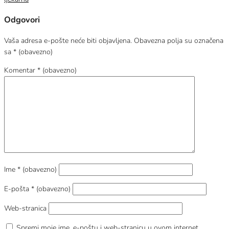
Odgovori
Vaša adresa e-pošte neće biti objavljena.
Obavezna polja su označena
sa
* (obavezno)
Komentar
* (obavezno)
Ime
* (obavezno)
E-pošta
* (obavezno)
Web-stranica
Spremi moje ime, e-poštu i web-stranicu u ovom internet