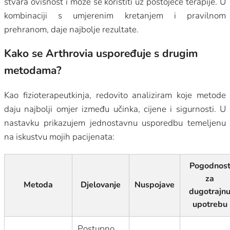
stvara ovisnost i može se koristiti uz postojeće terapije. U
kombinaciji s umjerenim kretanjem i pravilnom
prehranom, daje najbolje rezultate.
Kako se Arthrovia uspoređuje s drugim
metodama?
Kao fizioterapeutkinja, redovito analiziram koje metode
daju najbolji omjer između učinka, cijene i sigurnosti. U
nastavku prikazujem jednostavnu usporedbu temeljenu
na iskustvu mojih pacijenata:
Pogodnos
za
Metoda
Djelovanje
Nuspojave
dugotrajn
upotrebu
Postupno,