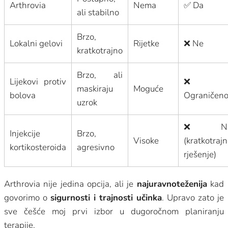
Arthrovia
Nema
✅ Da
ali stabilno
Brzo,
Lokalni gelovi
Rijetke
❌ Ne
kratkotrajno
Brzo, ali
Lijekovi protiv
❌
maskiraju
Moguće
bolova
Ograničen
uzrok
❌ N
Injekcije
Brzo,
Visoke
(kratkotraj
kortikosteroida
agresivno
rješenje)
Arthrovia nije jedina opcija, ali je
najuravnoteženija
kad
govorimo o
sigurnosti i trajnosti učinka
. Upravo zato je
sve češće moj prvi izbor u dugoročnom planiranju
terapije.