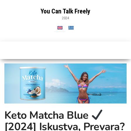
Skip
to
You Can Talk Freely
the
2024
content
Keto Matcha Blue
[2024] Iskustva, Prevara?