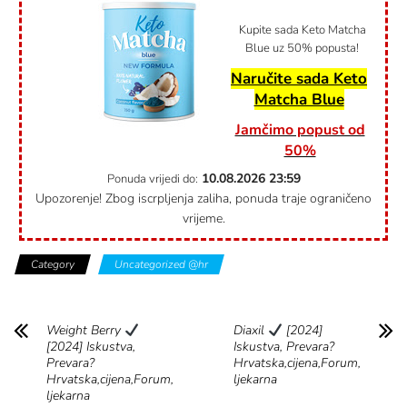
Kupite sada Keto Matcha
Blue uz 50% popusta!
Naručite sada Keto
Matcha Blue
Jamčimo popust od
50%
10.08.2026
23:59
Ponuda vrijedi do:
Upozorenje! Zbog iscrpljenja zaliha, ponuda traje ograničeno
vrijeme.
Category
Uncategorized @hr
Weight Berry
Diaxil
[2024]
[2024] Iskustva,
Iskustva, Prevara?
Prevara?
Hrvatska,cijena,Forum,
Hrvatska,cijena,Forum,
ljekarna
ljekarna