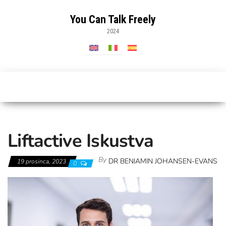
Skip
to
You Can Talk Freely
the
2024
content
Liftactive Iskustva
By
DR BENIAMIN JOHANSEN-EVANS
19 prosinca, 2023
0