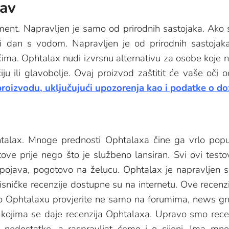
tav
t. Napravljen je samo od prirodnih sastojaka. Ako ste
i dan s vodom. Napravljen je od prirodnih sastojaka.
ima. Ophtalax nudi izvrsnu alternativu za osobe koje no
u ili glavobolje. Ovaj proizvod zaštitit će vaše oči 
proizvodu, uključujući upozorenja kao i podatke o do
i Ophtalax. Mnoge prednosti Ophtalaxa čine ga vrlo 
ove prije nego što je službeno lansiran. Svi ovi testo
ojava, pogotovo na želucu. Ophtalax je napravljen sa
ičke recenzije dostupne su na internetu. Ove recenzije ć
 o Ophtalaxu provjerite ne samo na forumima, news g
kojima se daje recenzija Ophtalaxa. Upravo smo recen
nedostatke, a raspravljat ćemo i o cijeni. Ima mnog