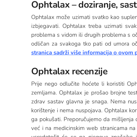
Ophtalax – doziranje, sas
Ophtalax može uzimati svatko kao suplemen
izbjegavati. Ophtalax treba uzimati svak
problema s vidom ili drugih problema s oč
odličan za svakoga tko pati od umora očij
stranica sadrži više informacija o ovom 
Ophtalax recenzije
Prije nego odlučite hoćete li koristit
zemljama. Ophtalax je prošao brojne test
zdrav sastav glavna je snaga. Nema nusp
korištenje i nema nuspojava. Ophtalax korisn
ga pokušati. Preporučujemo da mišljenja
već i na medicinskim web stranicama na 
usredotočit će se na njegove značajke i 