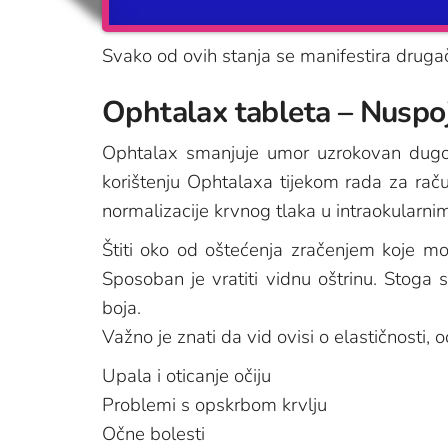
Svako od ovih stanja se manifestira drugač
Ophtalax tableta – Nuspo
Ophtalax smanjuje umor uzrokovan dugotr
korištenju Ophtalaxa tijekom rada za raču
normalizacije krvnog tlaka u intraokularni
Štiti oko od oštećenja zračenjem koje mo
Sposoban je vratiti vidnu oštrinu. Stoga 
boja.
Važno je znati da vid ovisi o elastičnosti,
Upala i oticanje očiju
Problemi s opskrbom krvlju
Očne bolesti