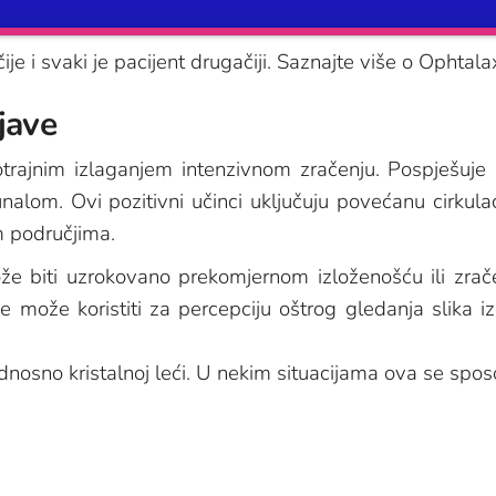
ije i svaki je pacijent drugačiji. Saznajte više o Ophta
jave
ajnim izlaganjem intenzivnom zračenju. Pospješuje 
nalom. Ovi pozitivni učinci uključuju povećanu cirkulac
m područjima.
že biti uzrokovano prekomjernom izloženošću ili zrače
se može koristiti za percepciju oštrog gledanja slika i
 odnosno kristalnoj leći. U nekim situacijama ova se spo