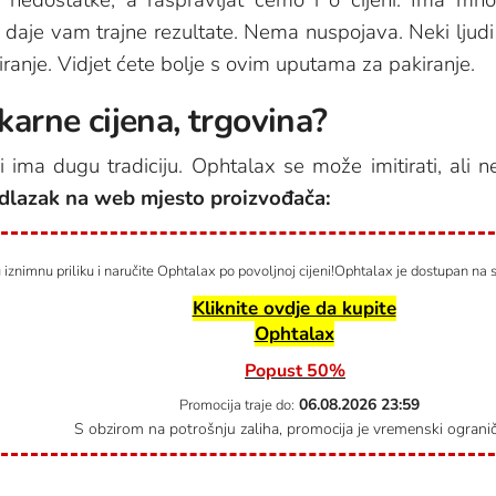
 a daje vam trajne rezultate. Nema nuspojava. Neki ljud
kiranje. Vidjet ćete bolje s ovim uputama za pakiranje.
karne cijena, trgovina?
ima dugu tradiciju. Ophtalax se može imitirati, ali n
odlazak na web mjesto proizvođača:
vu iznimnu priliku i naručite Ophtalax po povoljnoj cijeni!Ophtalax je dostupan na 
Kliknite ovdje da kupite
Ophtalax
Popust 50%
06.08.2026
23:59
Promocija traje do:
S obzirom na potrošnju zaliha, promocija je vremenski ograni