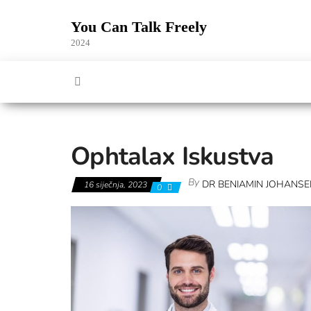
Skip
to
You Can Talk Freely
the
2024
content
Ophtalax Iskustva
By
DR BENIAMIN JOHANS
16 siječnja, 2023
0