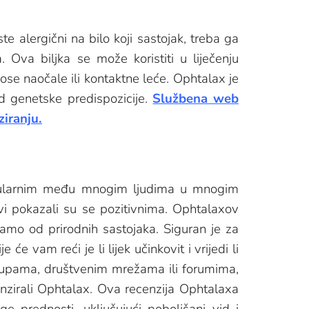
 alergični na bilo koji sastojak, treba ga
 Ova biljka se može koristiti u liječenju
se naočale ili kontaktne leće. Ophtalax je
od genetske predispozicije.
Službena web
ziranju.
popularnim među mnogim ljudima u mnogim
vi pokazali su se pozitivnima. Ophtalaxov
mo od prirodnih sastojaka. Siguran je za
e vam reći je li lijek učinkovit i vrijedi li
rupama, društvenim mrežama ili forumima,
zirali Ophtalax. Ova recenzija Ophtalaxa
e prednosti, uključujući poboljšani vid i