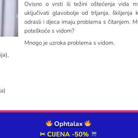
Ovisno o vrsti ili težini oštećenja vida 
uključivati glavobolje od trljanja, škiljenj
odrasli i djeca imaju problema s čitanjem. M
poteškoće s vidom?
Mnogo je uzroka problema s vidom.
ja),
ja)
Ophtalax
✂
CIJENA -50%