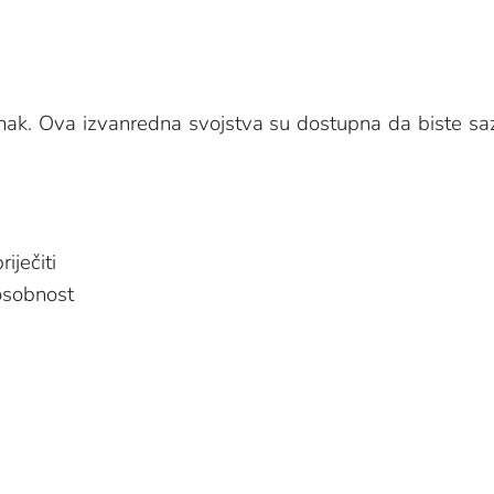
inak. Ova izvanredna svojstva su dostupna da biste saz
iječiti
osobnost