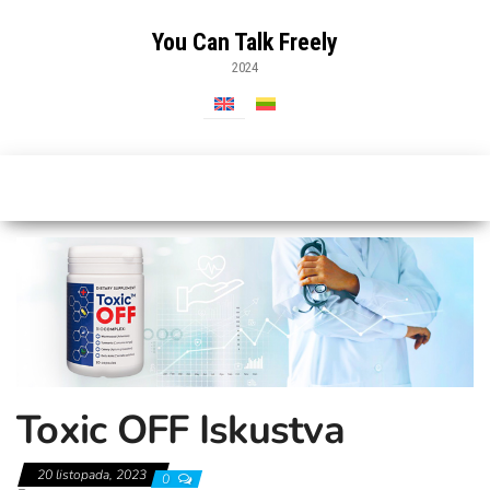
Skip
to
You Can Talk Freely
the
2024
content
Toxic OFF Iskustva
20 listopada, 2023
0