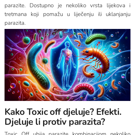
parazite. Dostupno je nekoliko vrsta lijekova i
tretmana koji pomažu u liječenju ili uklanjanju
parazita.
Kako Toxic off djeluje? Efekti.
Djeluje li protiv parazita?
Toxic Off ubija parazite kombinacijom nekoliko