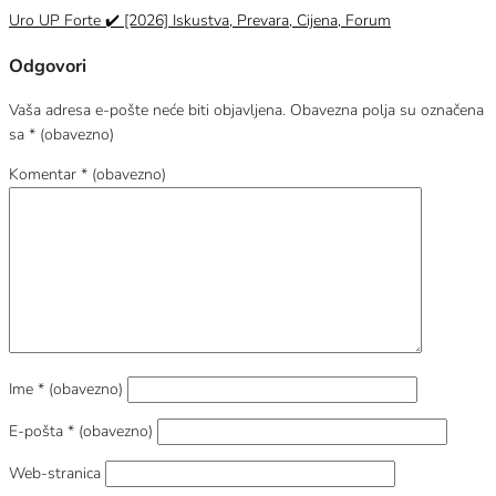
Uro UP Forte ✔️ [2026] Iskustva, Prevara, Cijena, Forum
Odgovori
Vaša adresa e-pošte neće biti objavljena.
Obavezna polja su označena
sa
* (obavezno)
Komentar
* (obavezno)
Ime
* (obavezno)
E-pošta
* (obavezno)
Web-stranica