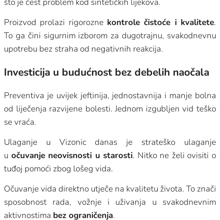
što je čest problem kod sintetičkih lijekova.
Proizvod prolazi rigorozne
kontrole čistoće i kvalitete
.
To ga čini sigurnim izborom za dugotrajnu, svakodnevnu
upotrebu bez straha od negativnih reakcija.
Investicija u budućnost bez debelih naočala
Preventiva je uvijek jeftinija, jednostavnija i manje bolna
od liječenja razvijene bolesti. Jednom izgubljen vid teško
se vraća.
Ulaganje u Vizonic danas je strateško ulaganje
u
očuvanje neovisnosti u starosti
. Nitko ne želi ovisiti o
tuđoj pomoći zbog lošeg vida.
Očuvanje vida direktno utječe na kvalitetu života. To znači
sposobnost rada, vožnje i uživanja u svakodnevnim
aktivnostima
bez ograničenja
.