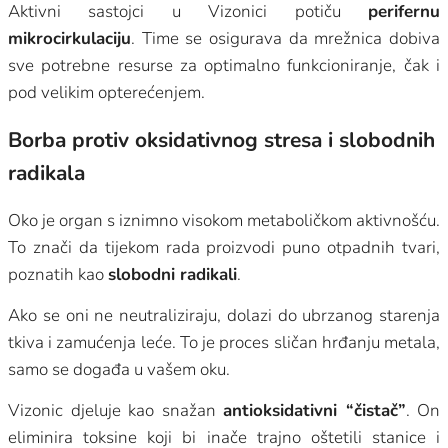
Aktivni sastojci u Vizonici potiču
perifernu
mikrocirkulaciju
. Time se osigurava da mrežnica dobiva
sve potrebne resurse za optimalno funkcioniranje, čak i
pod velikim opterećenjem.
Borba protiv oksidativnog stresa i slobodnih
radikala
Oko je organ s iznimno visokom metaboličkom aktivnošću.
To znači da tijekom rada proizvodi puno otpadnih tvari,
poznatih kao
slobodni radikali
.
Ako se oni ne neutraliziraju, dolazi do ubrzanog starenja
tkiva i zamućenja leće. To je proces sličan hrđanju metala,
samo se događa u vašem oku.
Vizonic djeluje kao snažan
antioksidativni “čistač”
. On
eliminira toksine koji bi inače trajno oštetili stanice i