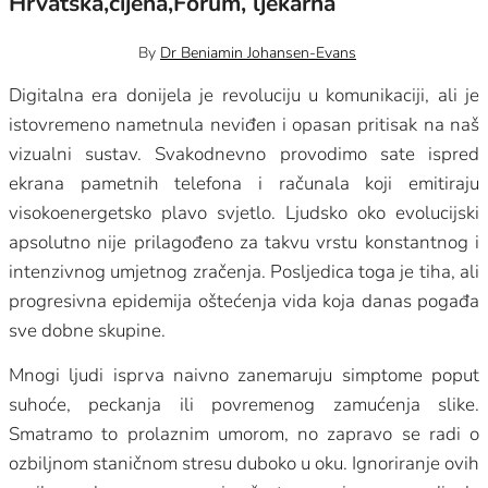
Hrvatska,cijena,Forum, ljekarna
27 siječnja, 2026
0
By
Dr Beniamin Johansen-Evans
Digitalna era donijela je revoluciju u komunikaciji, ali je
istovremeno nametnula neviđen i opasan pritisak na naš
vizualni sustav. Svakodnevno provodimo sate ispred
ekrana pametnih telefona i računala koji emitiraju
visokoenergetsko plavo svjetlo. Ljudsko oko evolucijski
apsolutno nije prilagođeno za takvu vrstu konstantnog i
intenzivnog umjetnog zračenja. Posljedica toga je tiha, ali
progresivna epidemija oštećenja vida koja danas pogađa
sve dobne skupine.
Mnogi ljudi isprva naivno zanemaruju simptome poput
suhoće, peckanja ili povremenog zamućenja slike.
Smatramo to prolaznim umorom, no zapravo se radi o
ozbiljnom staničnom stresu duboko u oku. Ignoriranje ovih