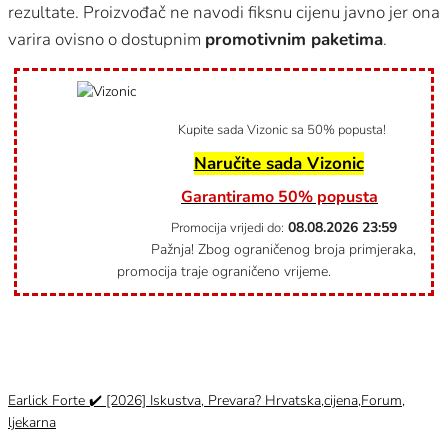
rezultate. Proizvođač ne navodi fiksnu cijenu javno jer ona
varira ovisno o dostupnim
promotivnim paketima
.
Kupite sada Vizonic sa 50% popusta!
Naručite sada Vizonic
Garantiramo 50% popusta
08.08.2026
23:59
Promocija vrijedi do:
Pažnja! Zbog ograničenog broja primjeraka,
promocija traje ograničeno vrijeme.
Category
Uncategorized @hr
Earlick Forte ✔️ [2026] Iskustva, Prevara? Hrvatska,cijena,Forum,
ljekarna