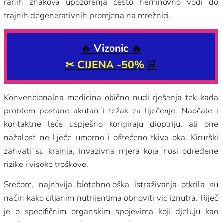
ranih znakova upozorenja često neminovno vodi do
trajnih degenerativnih promjena na mrežnici.
🔥
Vizonic
🔥
✂
CIJENA -50%
🛒
Konvencionalna medicina obično nudi rješenja tek kada
problem postane akutan i težak za liječenje. Naočale i
kontaktne leće uspješno korigiraju dioptriju, ali one
nažalost ne liječe umorno i oštećeno tkivo oka. Kirurški
zahvati su krajnja, invazivna mjera koja nosi određene
rizike i visoke troškove.
Srećom, najnovija biotehnološka istraživanja otkrila su
način kako ciljanim nutrijentima obnoviti vid iznutra. Riječ
je o specifičnim organskim spojevima koji djeluju kao