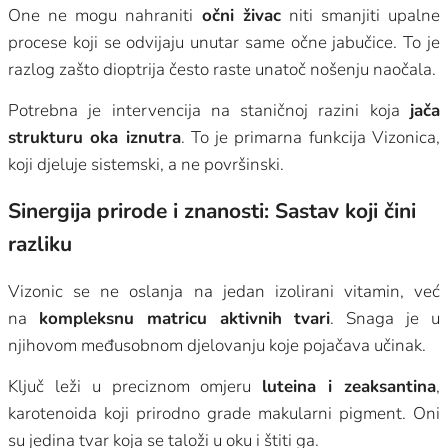
One ne mogu nahraniti
očni živac
niti smanjiti upalne
procese koji se odvijaju unutar same očne jabučice. To je
razlog zašto dioptrija često raste unatoč nošenju naočala.
Potrebna je intervencija na staničnoj razini koja
jača
strukturu oka iznutra
. To je primarna funkcija Vizonica,
koji djeluje sistemski, a ne površinski.
Sinergija prirode i znanosti: Sastav koji čini
razliku
Vizonic se ne oslanja na jedan izolirani vitamin, već
na
kompleksnu matricu aktivnih tvari
. Snaga je u
njihovom međusobnom djelovanju koje pojačava učinak.
Ključ leži u preciznom omjeru
luteina i zeaksantina
,
karotenoida koji prirodno grade makularni pigment. Oni
su jedina tvar koja se taloži u oku i štiti ga.