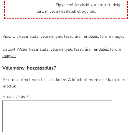
Figyelem! Az akció korlátozott ideig
tart, mivel a készletek elfogynak.
Category
Uncategorized @hu
Vidia Oil használata, vélemények, teszt, ára, rendelés, forum magyar
Detoxil Water használata, vélemények, teszt, ára, rendelés, forum
magyar
Vélemény, hozzászólás?
Az e-mail címet nem tesszük közzé.
A kötelező mezőket
*
karakterrel
jelöltük
Hozzászólás
*