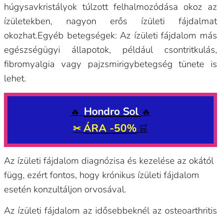
húgysavkristályok túlzott felhalmozódása okoz az
ízületekben, nagyon erős ízületi fájdalmat
okozhat.
Egyéb betegségek: Az ízületi fájdalom más
egészségügyi állapotok, például csontritkulás,
fibromyalgia vagy pajzsmirigybetegség tünete is
lehet.
Hondro Sol
🔥
🔥
ÁRA -50%
✂
🛒
Az ízületi fájdalom diagnózisa és kezelése az okától
függ, ezért fontos, hogy krónikus ízületi fájdalom
esetén konzultáljon orvosával.
Az ízületi fájdalom az idősebbeknél az osteoarthritis