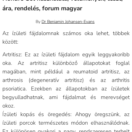
ára, rendelés, forum magyar
január 12, 2024
0
By
Dr Beniamin Johansen-Evans
Az ízületi fájdalomnak számos oka lehet, többek
között:
Artritisz: Ez az ízületi fájdalom egyik leggyakoribb
oka. Az artritisz különböző állapotokat foglal
magában, mint például a reumatoid artritisz, az
arthrosis (degeneratív artritisz) és az arthritis
psoriatica. Ezekben az állapotokban az ízületek
begyulladhatnak, ami fájdalmat és merevséget
okoz.
Ízületi kopás és öregedés: Ahogy öregszünk, az
ízületi porcok természetes módon elhasználódnak.
Ez különösen gyakori a nagy, rendszeresen terhelt