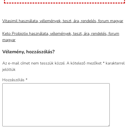
Category
Uncategorized @hu
Vitasimil használata, vélemények, teszt, ára, rendelés, forum magyar
Keto Probiotix használata, vélemények, teszt, ára, rendelés, forum
magyar
Vélemény, hozzászólás?
Az e-mail címet nem tesszük közzé.
A kötelező mezőket
*
karakterrel
jelöltük
Hozzászólás
*