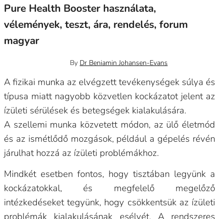
Pure Health Booster használata,
vélemények, teszt, ára, rendelés, forum
magyar
december 19, 2023
0
By
Dr Beniamin Johansen-Evans
A fizikai munka az elvégzett tevékenységek súlya és
típusa miatt nagyobb közvetlen kockázatot jelent az
ízületi sérülések és betegségek kialakulására.
A szellemi munka közvetett módon, az ülő életmód
és az ismétlődő mozgások, például a gépelés révén
járulhat hozzá az ízületi problémákhoz.
Mindkét esetben fontos, hogy tisztában legyünk a
kockázatokkal, és megfelelő megelőző
intézkedéseket tegyünk, hogy csökkentsük az ízületi
problémák kialakulásának esélyét. A rendszeres