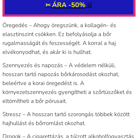
ÁRA -50%
✂
🛒
Öregedés – Ahogy öregszünk, a kollagén- és
elasztinszint csökken. Ez befolyásolja a bőr
rugalmasságát és feszességét. A korral a haj
elvékonyodhat, és akár ki is hullhat.
Szennyezés és napozás – A védelem nélküli,
hosszan tartó napozás bőrkárosodást okozhat,
beleértve a korai öregedést is. A
környezetszennyezés gyengítheti a szőrtüszőket és
eltömítheti a bőr pórusait.
Stressz – A hosszan tartó szorongás többek között
hajhullást és bőrromlást okozhat.
Drogok – A cigarettázás, a túlzott alkoholfogyasztás