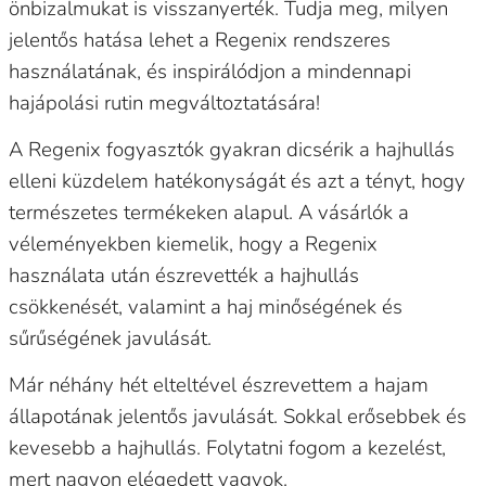
önbizalmukat is visszanyerték. Tudja meg, milyen
jelentős hatása lehet a Regenix rendszeres
használatának, és inspirálódjon a mindennapi
hajápolási rutin megváltoztatására!
A Regenix fogyasztók gyakran dicsérik a hajhullás
elleni küzdelem hatékonyságát és azt a tényt, hogy
természetes termékeken alapul. A vásárlók a
véleményekben kiemelik, hogy a Regenix
használata után észrevették a hajhullás
csökkenését, valamint a haj minőségének és
sűrűségének javulását.
Már néhány hét elteltével észrevettem a hajam
állapotának jelentős javulását. Sokkal erősebbek és
kevesebb a hajhullás. Folytatni fogom a kezelést,
mert nagyon elégedett vagyok.