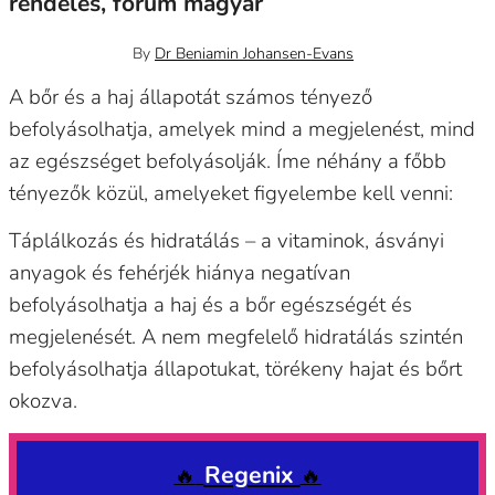
rendelés, forum magyar
április 24, 2024
0
By
Dr Beniamin Johansen-Evans
A bőr és a haj állapotát számos tényező
befolyásolhatja, amelyek mind a megjelenést, mind
az egészséget befolyásolják. Íme néhány a főbb
tényezők közül, amelyeket figyelembe kell venni:
Táplálkozás és hidratálás – a vitaminok, ásványi
anyagok és fehérjék hiánya negatívan
befolyásolhatja a haj és a bőr egészségét és
megjelenését. A nem megfelelő hidratálás szintén
befolyásolhatja állapotukat, törékeny hajat és bőrt
okozva.
Regenix
🔥
🔥