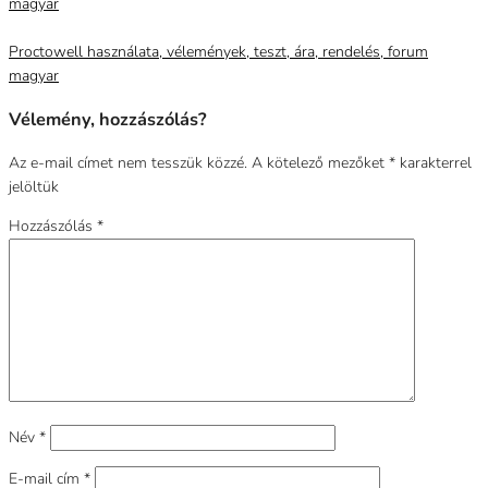
magyar
Proctowell használata, vélemények, teszt, ára, rendelés, forum
magyar
Vélemény, hozzászólás?
Az e-mail címet nem tesszük közzé.
A kötelező mezőket
*
karakterrel
jelöltük
Hozzászólás
*
Név
*
E-mail cím
*