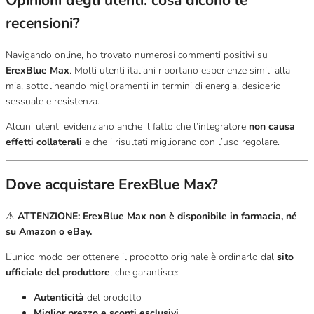
Opinioni degli utenti: cosa dicono le
recensioni?
Navigando online, ho trovato numerosi commenti positivi su
ErexBlue Max
. Molti utenti italiani riportano esperienze simili alla
mia, sottolineando miglioramenti in termini di energia, desiderio
sessuale e resistenza.
Alcuni utenti evidenziano anche il fatto che l’integratore
non causa
effetti collaterali
e che i risultati migliorano con l’uso regolare.
Dove acquistare ErexBlue Max?
⚠
ATTENZIONE:
ErexBlue Max non è disponibile in farmacia, né
su Amazon o eBay.
L’unico modo per ottenere il prodotto originale è ordinarlo dal
sito
ufficiale del produttore
, che garantisce:
Autenticità
del prodotto
Miglior prezzo e sconti esclusivi