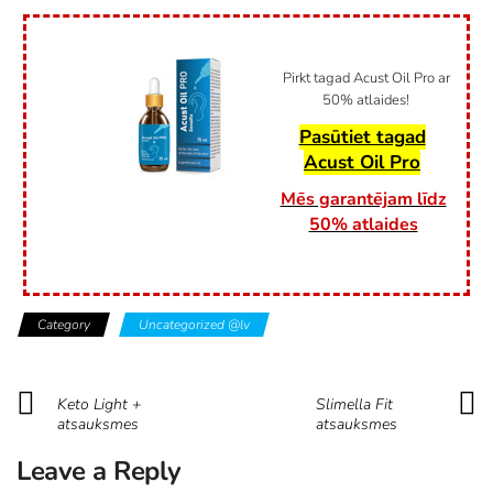
Pirkt tagad Acust Oil Pro ar
50% atlaides!
Pasūtiet tagad
Acust Oil Pro
Mēs garantējam līdz
50% atlaides
Category
Uncategorized @lv
Keto Light +
Slimella Fit
atsauksmes
atsauksmes
Leave a Reply