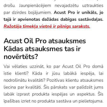
drošu. Jaunpienācējiem nevajadzētu uztraukties
par dzirdes bojājumiem.
Acust Pro ir unikāls, jo
tajā ir apvienotas dažādas dabīgas sastāvdaļas.
Ražotāja tīmekļa vietnē ir pilnīgs saraksts.
Acust Oil Pro atsauksmes
Kādas atsauksmes tas ir
novērtēts?
Vai vēlaties uzzināt, ko par Acust Oil Pro domā
īstie klienti? Kāda ir jūsu labākā iespēja, lai
nodrošinātu kvalitāti? Pozitīvas klientu atsauksmes
liecina par kvalitāti. Šis pārskats var palīdzēt jums
labāk izprast produkta iespējas un aspektus. Šīs
īpašības izriet no produkta sastāva un pielietojuma.