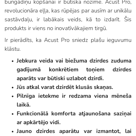
bungādiņu kopšanai ir būtiska nozīme. Acust Pro,
revolucionāra eļļa, kas rūpējas par ausīm ar unikālu
sastāvdaļu, ir labākais veids, kā to izdarīt. Šis
produkts ir viens no inovatīvākajiem tirgū.
Ir pierādīts, ka Acust Pro sniedz plašu ieguvumu
klāstu.
Jebkura veida vai biežuma dzirdes zuduma
gadījumā konkrētiem toņiem dzirdes
aparāts var būtiski uzlabot dzirdi.
Jūs atkal varat dzirdēt klusās skaņas.
Pilnīga ietekme ir redzama viena mēneša
laikā.
Funkcionālā komforta atjaunošana saziņai
ar apkārtējo vidi.
Jauno dzirdes aparātu var izmantot, lai