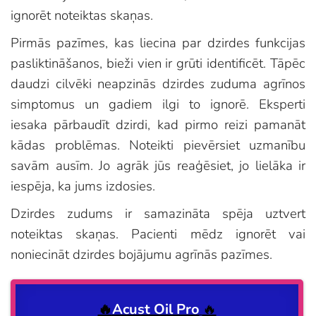
ignorēt noteiktas skaņas.
Pirmās pazīmes, kas liecina par dzirdes funkcijas
pasliktināšanos, bieži vien ir grūti identificēt. Tāpēc
daudzi cilvēki neapzinās dzirdes zuduma agrīnos
simptomus un gadiem ilgi to ignorē. Eksperti
iesaka pārbaudīt dzirdi, kad pirmo reizi pamanāt
kādas problēmas. Noteikti pievērsiet uzmanību
savām ausīm. Jo agrāk jūs reaģēsiet, jo lielāka ir
iespēja, ka jums izdosies.
Dzirdes zudums ir samazināta spēja uztvert
noteiktas skaņas. Pacienti mēdz ignorēt vai
noniecināt dzirdes bojājumu agrīnās pazīmes.
🔥
Acust Oil Pro
🔥