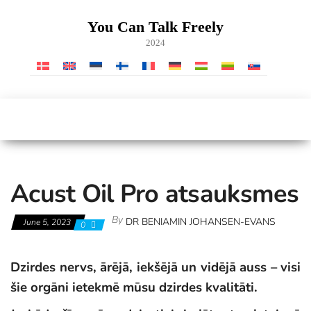
Skip
to
You Can Talk Freely
the
2024
content
Acust Oil Pro atsauksmes
By
DR BENIAMIN JOHANSEN-EVANS
June 5, 2023
0
Dzirdes nervs, ārējā, iekšējā un vidējā auss – visi
šie orgāni ietekmē mūsu dzirdes kvalitāti.