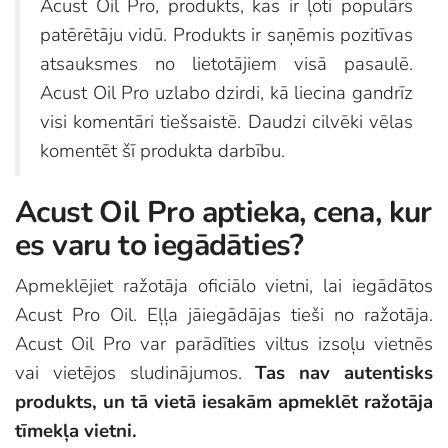
Acust Oil Pro, produkts, kas ir ļoti populārs
patērētāju vidū. Produkts ir saņēmis pozitīvas
atsauksmes no lietotājiem visā pasaulē.
Acust Oil Pro uzlabo dzirdi, kā liecina gandrīz
visi komentāri tiešsaistē. Daudzi cilvēki vēlas
komentēt šī produkta darbību.
Acust Oil Pro aptieka, cena, kur
es varu to iegādāties?
Apmeklējiet ražotāja oficiālo vietni, lai iegādātos
Acust Pro Oil. Eļļa jāiegādājas tieši no ražotāja.
Acust Oil Pro var parādīties viltus izsoļu vietnēs
vai vietējos sludinājumos.
Tas nav autentisks
produkts, un tā vietā iesakām apmeklēt ražotāja
tīmekļa vietni.