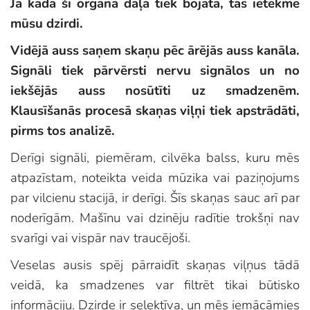
Ja kāda šī orgāna daļa tiek bojāta, tas ietekmē
mūsu dzirdi.
Vidējā auss saņem skaņu pēc ārējās auss kanāla.
Signāli tiek pārvērsti nervu signālos un no
iekšējās auss nosūtīti uz smadzenēm.
Klausīšanās procesā skaņas viļņi tiek apstrādāti,
pirms tos analizē.
Derīgi signāli, piemēram, cilvēka balss, kuru mēs
atpazīstam, noteikta veida mūzika vai paziņojums
par vilcienu stacijā, ir derīgi. Šīs skaņas sauc arī par
noderīgām. Mašīnu vai dzinēju radītie trokšņi nav
svarīgi vai vispār nav traucējoši.
Veselas ausis spēj pārraidīt skaņas viļņus tādā
veidā, ka smadzenes var filtrēt tikai būtisko
informāciju. Dzirde ir selektīva, un mēs iemācāmies