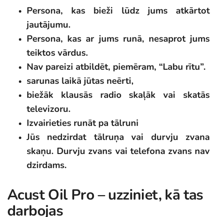
Persona, kas bieži lūdz jums atkārtot
jautājumu.
Persona, kas ar jums runā, nesaprot jums
teiktos vārdus.
Nav pareizi atbildēt, piemēram, “Labu rītu”.
sarunas laikā jūtas neērti,
biežāk klausās radio skaļāk vai skatās
televizoru.
Izvairieties runāt pa tālruni
Jūs nedzirdat tālruņa vai durvju zvana
skaņu. Durvju zvans vai telefona zvans nav
dzirdams.
Acust Oil Pro – uzziniet, kā tas
darbojas