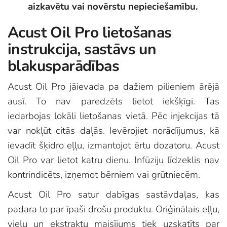
aizkavētu vai novērstu nepieciešamību.
Acust Oil Pro lietošanas
instrukcija, sastāvs un
blakusparādības
Acust Oil Pro jāievada pa dažiem pilieniem ārējā
ausī. To nav paredzēts lietot iekšķīgi. Tas
iedarbojas lokāli lietošanas vietā. Pēc injekcijas tā
var nokļūt citās daļās. Ievērojiet norādījumus, kā
ievadīt šķidro eļļu, izmantojot ērtu dozatoru. Acust
Oil Pro var lietot katru dienu. Infūziju līdzeklis nav
kontrindicēts, izņemot bērniem vai grūtniecēm.
Acust Oil Pro satur dabīgas sastāvdaļas, kas
padara to par īpaši drošu produktu. Oriģinālais eļļu,
vielu un ekstraktu maisījums tiek uzskatīts par