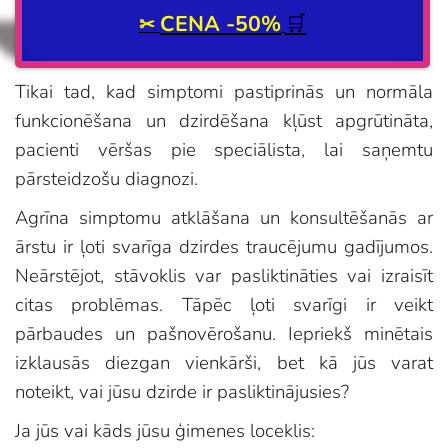
CENA -50%
🛒
✂
Tikai tad, kad simptomi pastiprinās un normāla
funkcionēšana un dzirdēšana kļūst apgrūtināta,
pacienti vēršas pie speciālista, lai saņemtu
pārsteidzošu diagnozi.
Agrīna simptomu atklāšana un konsultēšanās ar
ārstu ir ļoti svarīga dzirdes traucējumu gadījumos.
Neārstējot, stāvoklis var pasliktināties vai izraisīt
citas problēmas. Tāpēc ļoti svarīgi ir veikt
pārbaudes un pašnovērošanu. Iepriekš minētais
izklausās diezgan vienkārši, bet kā jūs varat
noteikt, vai jūsu dzirde ir pasliktinājusies?
Ja jūs vai kāds jūsu ģimenes loceklis: