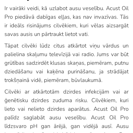
Ir vairāki veidi, kā uzlabot ausu veselību. Acust Oil
Pro piedāvā dabīgas eļļas, kas nav invazīvas. Tās
ir ideāls risinājums cilvēkiem, kuri vēlas aizsargāt
savas ausis un pārtraukt lietot vati.
Tāpat cilvēki lūdz citus atkārtot viņu vārdus un
palielina skaļumu televīzijā vai radio. Jums var būt
grūtības sadzirdēt klusas skaņas, piemēram, putnu
dziedāšanu vai kaķēna purināšanu, ja strādājat
trokšņainā vidē, piemēram, būvlaukumā.
Cilvēki ar atkārtotām dzirdes infekcijām vai ar
ģenētisku dzirdes zuduma risku. Cilvēkiem, kuri
lieto vai nelieto dzirdes aparātus. Acust Oil Pro
palīdz saglabāt ausu veselību. Acust Oil Pro
līdzsvaro pH gan ārējā, gan vidējā ausī. Ausu