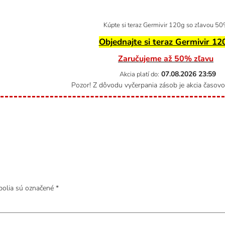
Kúpte si teraz Germivir 120g so zľavou 50
Objednajte si teraz Germivir 12
Zaručujeme až 50% zľavu
07.08.2026
23:59
Akcia platí do:
Pozor! Z dôvodu vyčerpania zásob je akcia časov
polia sú označené
*