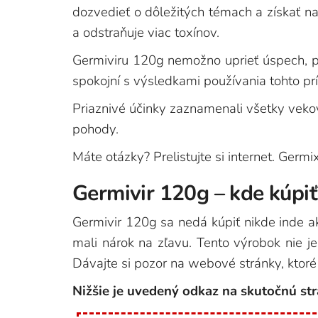
dozvedieť o dôležitých témach a získať naj
a odstraňuje viac toxínov.
Germiviru 120g nemožno uprieť úspech, pr
spokojní s výsledkami používania tohto pr
Priaznivé účinky zaznamenali všetky vekov
pohody.
Máte otázky? Prelistujte si internet. Germ
Germivir 120g – kde kúpiť
Germivir 120g sa nedá kúpiť nikde inde ak
mali nárok na zľavu. Tento výrobok nie j
Dávajte si pozor na webové stránky, ktoré
Nižšie je uvedený odkaz na skutočnú st