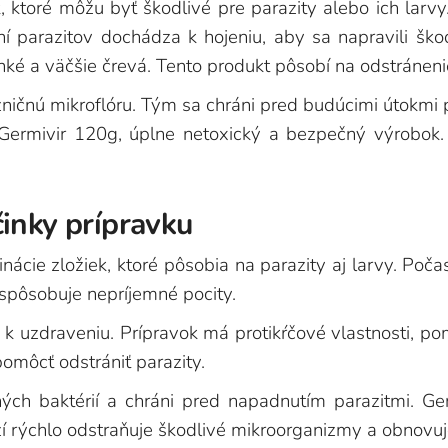
, ktoré môžu byť škodlivé pre parazity alebo ich larvy
í parazitov dochádza k hojeniu, aby sa napravili škody
nké a väčšie črevá. Tento produkt pôsobí na odstráneni
zničnú mikroflóru. Tým sa chráni pred budúcimi útokmi
. Germivir 120g, úplne netoxický a bezpečný výrobok
inky prípravku
cie zložiek, ktoré pôsobia na parazity aj larvy. Poča
spôsobuje nepríjemné pocity.
k uzdraveniu. Prípravok má protikŕčové vlastnosti, po
omôcť odstrániť parazity.
ných baktérií a chráni pred napadnutím parazitmi. G
ží rýchlo odstraňuje škodlivé mikroorganizmy a obnovuj