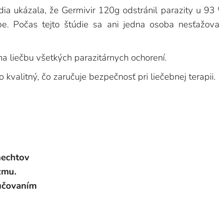
ia ukázala, že Germivir 120g odstránil parazity u 93
be. Počas tejto štúdie sa ani jedna osoba nesťažova
na liečbu všetkých parazitárnych ochorení.
kvalitný, čo zaručuje bezpečnosť pri liečebnej terapii.
nechtov
zmu.
lučovaním