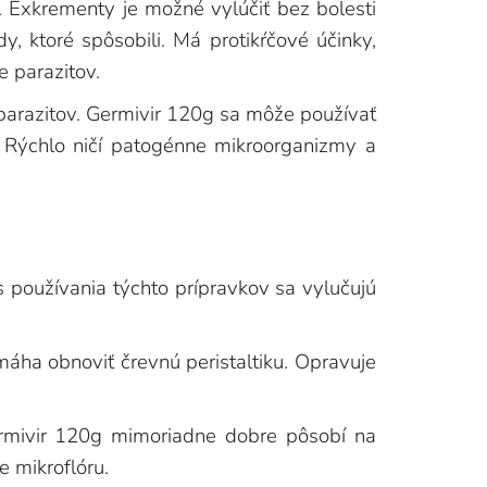
. Exkrementy je možné vylúčiť bez bolesti
, ktoré spôsobili. Má protikŕčové účinky,
e parazitov.
 parazitov. Germivir 120g sa môže používať
. Rýchlo ničí patogénne mikroorganizmy a
s používania týchto prípravkov sa vylučujú
máha obnoviť črevnú peristaltiku. Opravuje
ermivir 120g mimoriadne dobre pôsobí na
e mikroflóru.