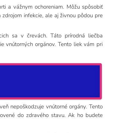
mrti a vážnym ochoreniam. Môžu spôsobiť
 zdrojom infekcie, ale aj živnou pôdou pre
cich sa v črevách. Táto prírodná liečba
ie vnútorných orgánov. Tento liek vám pri
roveň nepoškodzuje vnútorné orgány. Tento
obnovené do zdravého stavu. Ak ho budete