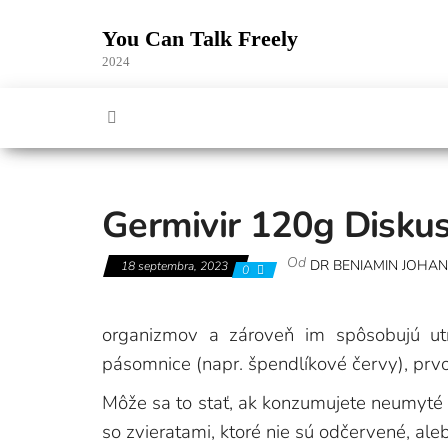
Skip
to
You Can Talk Freely
the
2024
content
Germivir 120g Disku
Od
DR BENIAMIN JOHA
18 septembra, 2023
0
organizmov a zároveň im spôsobujú utr
pásomnice (napr. špendlíkové červy), prvo
Môže sa to stať, ak konzumujete neumyté po
so zvieratami, ktoré nie sú odčervené, ale