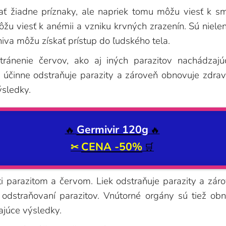
ať žiadne príznaky, ale napriek tomu môžu viesť k s
ôžu viesť k anémii a vzniku krvných zrazenín. Sú nielen
iva môžu získať prístup do ľudského tela.
ránenie červov, ako aj iných parazitov nachádzajú
 účinne odstraňuje parazity a zároveň obnovuje zdrav
ýsledky.
Germivir 120g
🔥
🔥
CENA -50%
✂
🛒
oti parazitom a červom. Liek odstraňuje parazity a zá
ri odstraňovaní parazitov. Vnútorné orgány sú tiež 
ajúce výsledky.