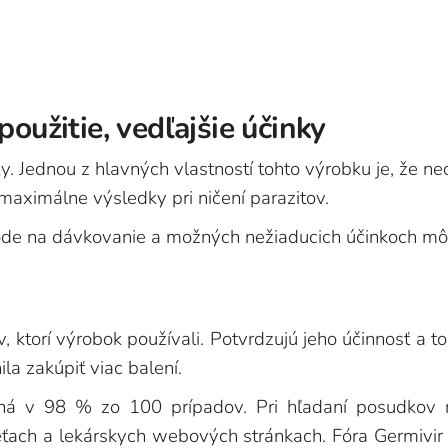
použitie, vedľajšie účinky
y. Jednou z hlavných vlastností tohto výrobku je, že n
maximálne výsledky pri ničení parazitov.
ode na dávkovanie a možných nežiaducich účinkoch môže
 ktorí výrobok používali. Potvrdzujú jeho účinnosť a to,
la zakúpiť viac balení.
á v 98 % zo 100 prípadov. Pri hľadaní posudkov na
ťach a lekárskych webových stránkach. Fóra Germivir