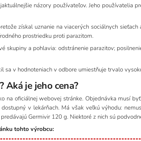
aktuálnejšie názory používateľov. Jeho používatelia prez
etože získal uznanie na viacerých sociálnych sieťach a
írodného prostriedku proti parazitom.
é skupiny a pohlavia: odstránenie parazitov; posilnen
ixil sa v hodnoteniach v odbore umiestňuje trvalo vysoko
? Aká je jeho cena?
o na oficiálnej webovej stránke. Objednávka musí byť 
e dostupný v lekárňach. Má však veľkú výhodu: nemus
 predávajú Germivir 120 g. Niektoré z nich sú podvodn
ránku tohto výrobcu: