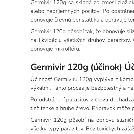
Germivir 120g sa skladá zo zmesi zložiek
alebo nepríjemných pocitov. Po odstránen
obnovuje črevnú peristaltiku a opravuje te
Germivir 120g pôsobí tak, že obnovuje sli
na likvidáciu všetkých druhov parazitov
obnovuje mikroflóru.
Germivir 120g (účinok) Úč
Účinnosť Germiviru 120g vyplýva z kombiná
výkalmi. Tento proces je bezbolestný a ne
Po odstránení parazitov z čreva dochádza 
tiež tenké a hrubé črevo. Prípravok môže p
Germivir 120g pôsobí na obnovu sliznič
všetky typy parazitov. Bez toxických záťa