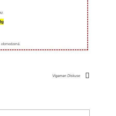
%!
0g
o obmedzená.
Vigaman Diskuse