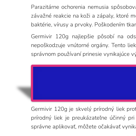
Parazitárne ochorenia nemusia spôsobov
závažné reakcie na koži a zápaly, ktoré m
baktérie, vírusy a prvoky. Poškodením tkan
Germivir 120g najlepšie pôsobí na odst
nepoškodzuje vnútorné orgány. Tento liek
správnom používaní prinesie vynikajúce v
Germivir 120g je skvelý prírodný liek pr
prírodný liek je preukázateľne účinný p
správne aplikovať, môžete očakávať vynik