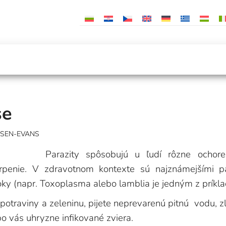
se
NSEN-EVANS
Parazity spôsobujú u ľudí rôzne ochore
penie. V zdravotnom kontexte sú najznámejšími para
ky (napr. Toxoplasma alebo lamblia je jedným z príkla
traviny a zeleninu, pijete neprevarenú pitnú vodu, zle
bo vás uhryzne infikované zviera.