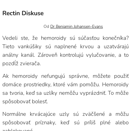
Rectin Diskuse
26 septembra, 2023
0
Od
Dr Beniamin Johansen-Evans
Vedeli ste, že hemoroidy sú súčasťou konečníka?
Tieto vankúšiky sú naplnené krvou a uzatvárajú
análny kanál. Zároveň kontrolujú vylučovanie, a to
pozdĺž zvierača.
Ak hemoroidy nefungujú správne, môžete použiť
domáce prostriedky, ktoré vám pomôžu. Hemoroidy
sa tvoria, keď sa uzlíky nemôžu vyprázdniť. To môže
spôsobovať bolesť.
Normálne krvácajúce uzly sú zväčšené a môžu
spôsobovať príznaky, keď sú príliš plné alebo
zablokované.