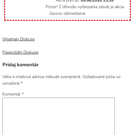
09.08.2026
23:59
Akcia platí do:
Pozor! Z dôvodu vyčerpania zásob je akcia
časovo obmedzená.
Kategória
Uncategorized @sk
Vigaman Diskuse
Flexicoldin Diskuse
Pridaj komentár
Vaša e-mailová adresa nebude zverejnená.
Vyžadované polia sú
označené
*
Komentár
*