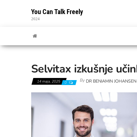
Skip
to
You Can Talk Freely
the
2024
content
Selvitax izkušnje uči
By
DR BENIAMIN JOHANSEN
14 maja, 2025
0