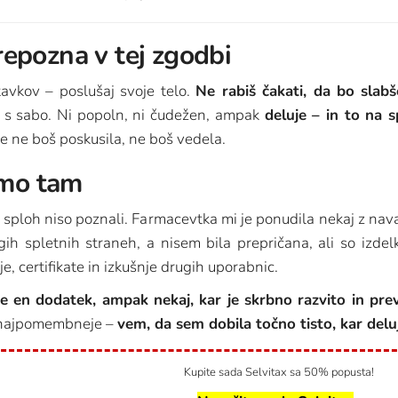
prepozna v tej zgodbi
avkov – poslušaj svoje telo.
Ne rabiš čakati, da bo slab
s sabo. Ni popoln, ni čudežen, ampak
deluje – in to na s
 če ne boš poskusila, ne boš vedela.
amo tam
am sploh niso poznali. Farmacevtka mi je ponudila nekaj z 
h spletnih straneh, a nisem bila prepričana, ali so izdelki
, certifikate in izkušnje drugih uporabnic.
še en dodatek, ampak nekaj, kar je skrbno razvito in pre
In najpomembneje –
vem, da sem dobila točno tisto, kar delu
Kupite sada Selvitax sa 50% popusta!