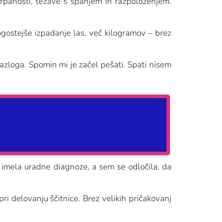
zčrpanosti, težave s spanjem in razpoloženjem.
ogostejše izpadanje las, več kilogramov – brez
azloga. Spomin mi je začel pešati. Spati nisem
 imela uradne diagnoze, a sem se odločila, da
i delovanju ščitnice. Brez velikih pričakovanj