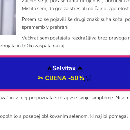
Začelo se je počasi: rahla utrujenost, občutek i
Mislila sem, da gre za stres ali običajno izgorelost.
Potem so se pojavili še drugi znaki: suha koža, p
sprememb v prehrani.
Večkrat sem postajala razdražljiva brez pravega r
zbujala in težko zaspala nazaj.
🔥
Selvitax
🔥
✂ CIJENA -50%
🛒
oza” in v njej prepoznala skoraj vse svoje simptome. Nisem
polnilo s posebej oblikovanim selenom, ki naj bi pomagal pr