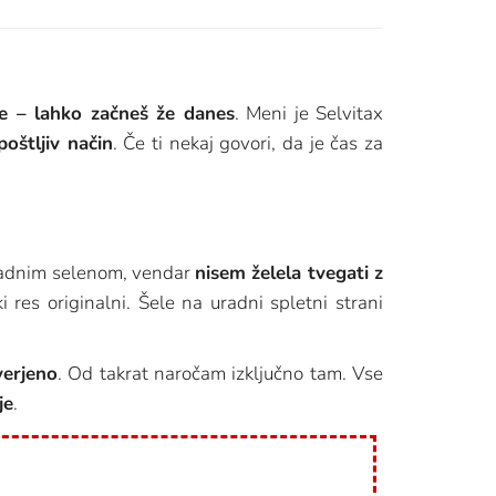
še – lahko začneš že danes
. Meni je Selvitax
poštljiv način
. Če ti nekaj govori, da je čas za
navadnim selenom, vendar
nisem želela tvegati z
 res originalni. Šele na uradni spletni strani
verjeno
. Od takrat naročam izključno tam. Vse
je
.