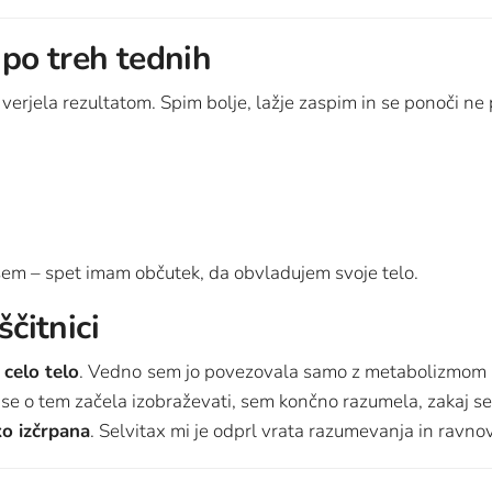
po treh tednih
erjela rezultatom. Spim bolje, lažje zaspim in se ponoči ne
sem – spet imam občutek, da obvladujem svoje telo.
ščitnici
celo telo
. Vedno sem jo povezovala samo z metabolizmom in
 se o tem začela izobraževati, sem končno razumela, zakaj se m
ko izčrpana
. Selvitax mi je odprl vrata razumevanja in ravno