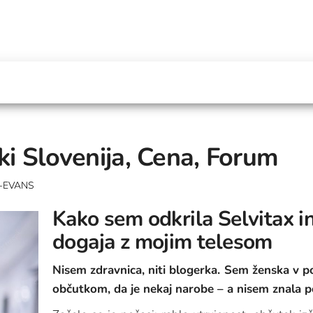
nki Slovenija, Cena, Forum
-EVANS
Kako sem odkrila Selvitax i
dogaja z mojim telesom
Nisem zdravnica, niti blogerka. Sem ženska v poz
občutkom, da je nekaj narobe – a nisem znala poj