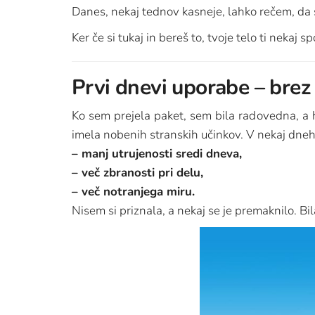
Danes, nekaj tednov kasneje, lahko rečem, da s
Ker če si tukaj in bereš to, tvoje telo ti nekaj s
Prvi dnevi uporabe – brez 
Ko sem prejela paket, sem bila radovedna, a 
imela nobenih stranskih učinkov. V nekaj dn
– manj utrujenosti sredi dneva,
– več zbranosti pri delu,
– več notranjega miru.
Nisem si priznala, a nekaj se je premaknilo. B