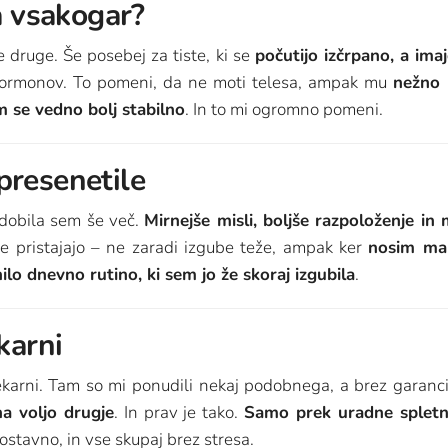
a vsakogar?
 druge. Še posebej za tiste, ki se
počutijo izčrpano, a ima
 hormonov. To pomeni, da ne moti telesa, ampak mu
nežno 
m se vedno bolj stabilno
. In to mi ogromno pomeni.
presenetile
 dobila sem še več.
Mirnejše misli, boljše razpoloženje in 
še pristajajo – ne zaradi izgube teže, ampak ker
nosim man
nilo dnevno rutino, ki sem jo že skoraj izgubila
.
karni
karni. Tam so mi ponudili nekaj podobnega, a brez garanci
na voljo drugje
. In prav je tako.
Samo prek uradne spletne
nostavno, in vse skupaj brez stresa.