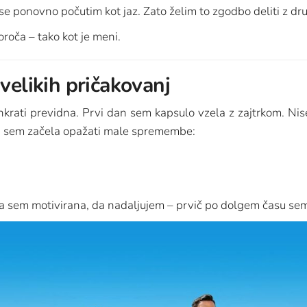
e ponovno počutim kot jaz. Zato želim to zgodbo deliti z dru
poroča – tako kot je meni.
velikih pričakovanj
hkrati previdna. Prvi dan sem kapsulo vzela z zajtrkom. Ni
eh sem začela opažati male spremembe:
ila sem motivirana, da nadaljujem – prvič po dolgem času sem 