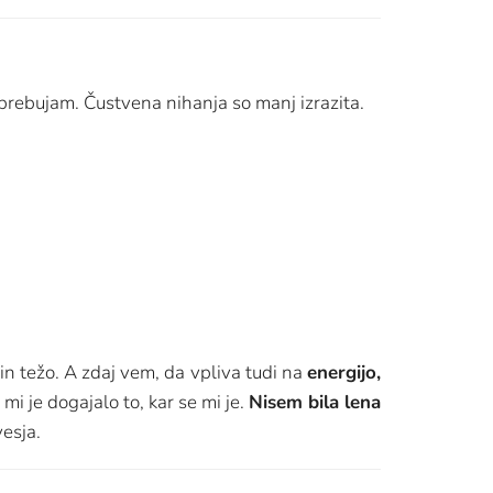
 prebujam. Čustvena nihanja so manj izrazita.
 težo. A zdaj vem, da vpliva tudi na
energijo,
i je dogajalo to, kar se mi je.
Nisem bila lena
vesja.