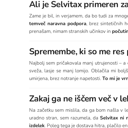
Ali je Selvitax primeren z
Zame je bil, in verjamem, da bo tudi za mnoge
temveč naravna podpora
, brez sintetičnih
prenašam, nimam stranskih učinkov in
počuti
Spremembe, ki so me res 
Najbolj sem pričakovala manj utrujenosti – a
sveža, lasje se manj lomijo. Oblačila mi bolj
umirjena, brez notranje napetosti.
To mi je vr
Zakaj ga ne iščem več v le
Na začetku sem mislila, da ga bom našla v le
uradno stran, sem razumela, da
Selvitax ni 
izdelek
. Poleg tega je dostava hitra, plačilo e