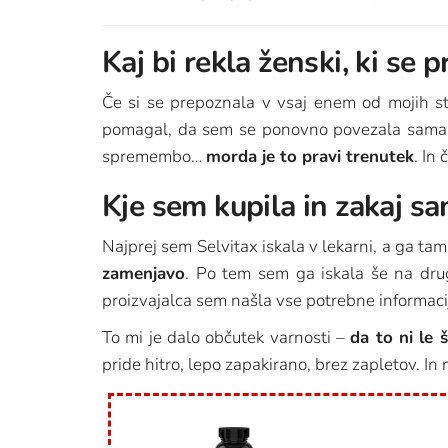
Kaj bi rekla ženski, ki se 
Če si se prepoznala v vsaj enem od mojih st
pomagal, da sem se ponovno povezala sama 
spremembo…
morda je to pravi trenutek
. In
Kje sem kupila in zakaj s
Najprej sem Selvitax iskala v lekarni, a ga t
zamenjavo
. Po tem sem ga iskala še na drugi
proizvajalca sem našla vse potrebne informacije
To mi je dalo občutek varnosti –
da to ni le 
pride hitro, lepo zapakirano, brez zapletov. 