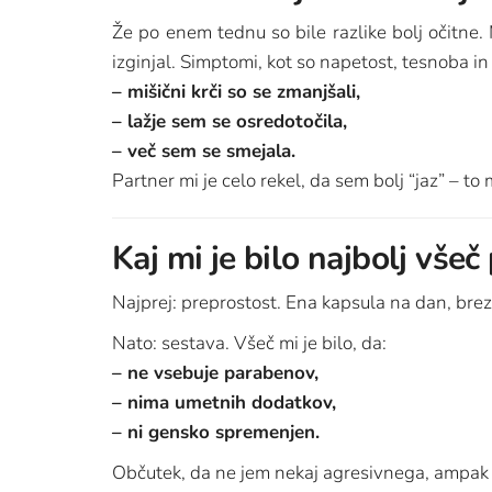
Že po enem tednu so bile razlike bolj očitne. 
izginjal. Simptomi, kot so napetost, tesnoba in r
– mišični krči so se zmanjšali,
– lažje sem se osredotočila,
– več sem se smejala.
Partner mi je celo rekel, da sem bolj “jaz” – to 
Kaj mi je bilo najbolj všeč
Najprej: preprostost. Ena kapsula na dan, brez
Nato: sestava. Všeč mi je bilo, da:
– ne vsebuje parabenov,
– nima umetnih dodatkov,
– ni gensko spremenjen.
Občutek, da ne jem nekaj agresivnega, ampa