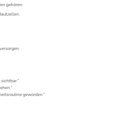
ffen gehören:
Hautzellen.
 versorgen.
sichtbar.”
sehen.”
heitsroutine geworden.”