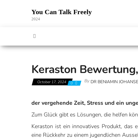
Skip
to
You Can Talk Freely
the
2024
content
Keraston Bewertung,
By
DR BENIAMIN JOHANS
October 17, 2024
0
der vergehende Zeit, Stress und ein un
Zum Glück gibt es Lösungen, die helfen kö
Keraston ist ein innovatives Produkt, das 
eine Rückkehr zu einem jugendlichen Ausseh