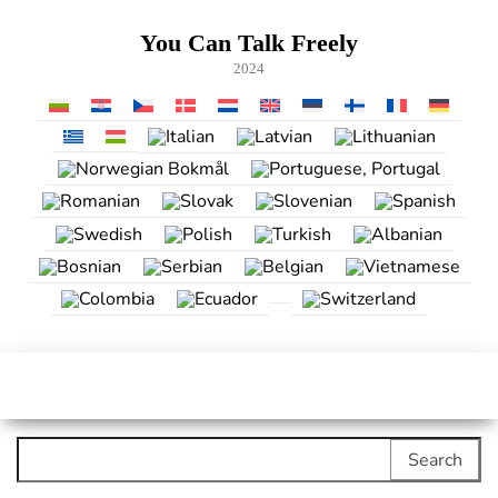
Skip
to
You Can Talk Freely
the
2024
content
Search
for: