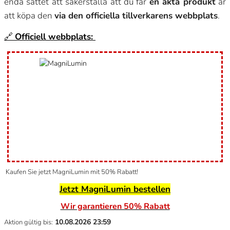
enda sättet att säkerställa att du får
en äkta produkt
är
att köpa den
via den officiella tillverkarens webbplats
.
🔗
Officiell webbplats:
Kaufen Sie jetzt MagniLumin mit 50% Rabatt!
Jetzt MagniLumin bestellen
Wir garantieren 50% Rabatt
10.08.2026
23:59
Aktion gültig bis: