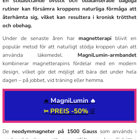
En stillasittande livsstil och obalanserade dagliga
rutiner kan försämra kroppens naturliga förmåga att
återhämta sig, vilket kan resultera i kronisk trötthet
och obehag.
Under de senaste åren har
magnetterapi
blivit en
populär metod för att naturligt stödja kroppen utan att
använda läkemedel.
MagniLumin-armbandet
kombinerar magnetterapins fördelar med en modern
design, vilket gör det möjligt att bära det under hela
dagen – på jobbet, vid träning eller hemma.
MagniLumin
🔥
🔥
PREIS -50%
✂
🛒
De
neodymmagneter på 1500 Gauss
som används i