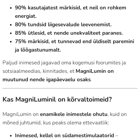
90% kasutajatest märkisid, et neil on rohkem
energiat.
80% tundsid liigesevalude leevenemist.
85% ütlesid, et nende unekvaliteet paranes.
75% märkisid, et tunnevad end üldiselt paremini
ja lõõgastunumalt.
Paljud inimesed jagavad oma kogemusi foorumites ja
sotsiaalmeedias, kinnitades, et
MagniLumin on
muutunud nende igapäevaelu osaks
.
Kas MagniLuminil on kõrvaltoimeid?
MagniLumin on
enamikele inimestele ohutu
, kuid on
mõned juhtumid, kus peaks olema ettevaatlik:
Inimesed, kellel on südamestimulaatorid
–