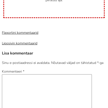
piiratud aja.
Category
Uncategorized @et
Flexortini kommentaarid
Liposivin kommentaarid
Lisa kommentaar
Sinu e-postiaadressi ei avaldata.
Nõutavad väljad on tähistatud
*
-ga
Kommenteeri
*