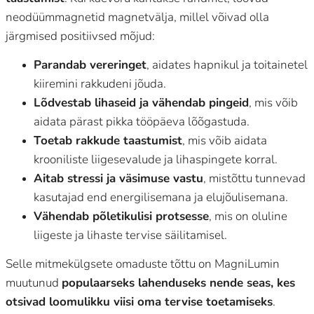
neodüümmagnetid magnetvälja, millel võivad olla
järgmised positiivsed mõjud:
Parandab vereringet
, aidates hapnikul ja toitainetel
kiiremini rakkudeni jõuda.
Lõdvestab lihaseid ja vähendab pingeid
, mis võib
aidata pärast pikka tööpäeva lõõgastuda.
Toetab rakkude taastumist
, mis võib aidata
krooniliste liigesevalude ja lihaspingete korral.
Aitab stressi ja väsimuse vastu
, mistõttu tunnevad
kasutajad end energilisemana ja elujõulisemana.
Vähendab põletikulisi protsesse
, mis on oluline
liigeste ja lihaste tervise säilitamisel.
Selle mitmekülgsete omaduste tõttu on MagniLumin
muutunud
populaarseks lahenduseks nende seas, kes
otsivad loomulikku viisi oma tervise toetamiseks
.