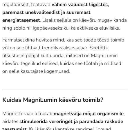
regulaarselt, teatavad
vähem valudest liigestes,
paremast unekvaliteedist ja suuremast
energiatasemest
. Lisaks sellele on käevõru mugav kanda
ning sobib nii igapäevaseks kui ka aktiivseks eluviisiks.
Farmatseudina huvitas mind, kas see toode tõesti toimib
või on see lihtsalt trendikas aksessuaar. Seetõttu
otsustasin põhjalikult uurida, millised on MagniLumin
käevõru tegelikud eelised, kuidas see töötab ja millised
on selle kasutajate kogemused.
Kuidas MagniLumin käevõru toimib?
Magnetteraapia töötab
magnetvälja mõjul organismile
,
aidates
stimuleerida vereringet ja parandada rakkude
taastumist
. Kui käevõru kantakse randmel, loovad