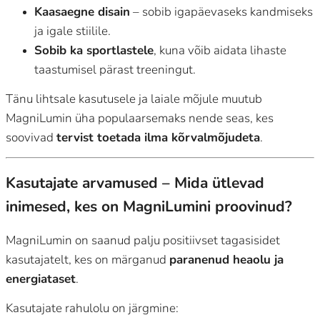
Kaasaegne disain
– sobib igapäevaseks kandmiseks
ja igale stiilile.
Sobib ka sportlastele
, kuna võib aidata lihaste
taastumisel pärast treeningut.
Tänu lihtsale kasutusele ja laiale mõjule muutub
MagniLumin üha populaarsemaks nende seas, kes
soovivad
tervist toetada ilma kõrvalmõjudeta
.
Kasutajate arvamused – Mida ütlevad
inimesed, kes on MagniLumini proovinud?
MagniLumin on saanud palju positiivset tagasisidet
kasutajatelt, kes on märganud
paranenud heaolu ja
energiataset
.
Kasutajate rahulolu on järgmine: