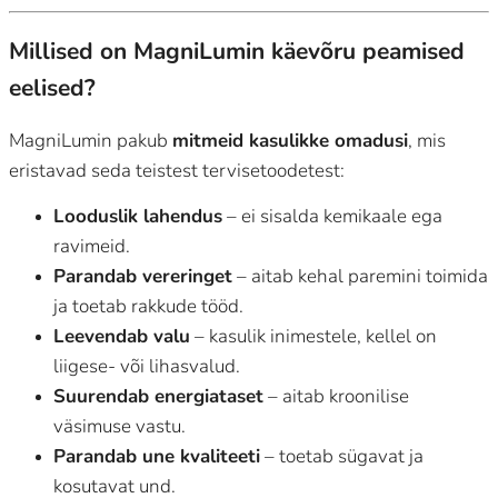
Millised on MagniLumin käevõru peamised
eelised?
MagniLumin pakub
mitmeid kasulikke omadusi
, mis
eristavad seda teistest tervisetoodetest:
Looduslik lahendus
– ei sisalda kemikaale ega
ravimeid.
Parandab vereringet
– aitab kehal paremini toimida
ja toetab rakkude tööd.
Leevendab valu
– kasulik inimestele, kellel on
liigese- või lihasvalud.
Suurendab energiataset
– aitab kroonilise
väsimuse vastu.
Parandab une kvaliteeti
– toetab sügavat ja
kosutavat und.