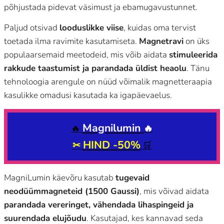
põhjustada pidevat väsimust ja ebamugavustunnet.
Paljud otsivad
looduslikke viise
, kuidas oma tervist
toetada ilma ravimite kasutamiseta.
Magnetravi
on üks
populaarsemaid meetodeid, mis võib aidata
stimuleerida
rakkude taastumist ja parandada üldist heaolu
. Tänu
tehnoloogia arengule on nüüd võimalik magnetteraapia
kasulikke omadusi kasutada ka igapäevaelus.
Magnilumin
🔥
🔥
HIND -50%
✂
🛒
MagniLumin käevõru kasutab
tugevaid
neodüümmagneteid (1500 Gaussi)
, mis võivad aidata
parandada vereringet, vähendada lihaspingeid ja
suurendada elujõudu
. Kasutajad, kes kannavad seda