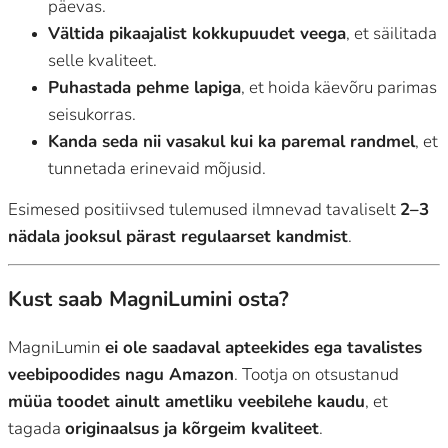
päevas.
Vältida pikaajalist kokkupuudet veega
, et säilitada
selle kvaliteet.
Puhastada pehme lapiga
, et hoida käevõru parimas
seisukorras.
Kanda seda nii vasakul kui ka paremal randmel
, et
tunnetada erinevaid mõjusid.
Esimesed positiivsed tulemused ilmnevad tavaliselt
2–3
nädala jooksul pärast regulaarset kandmist
.
Kust saab MagniLumini osta?
MagniLumin
ei ole saadaval apteekides ega tavalistes
veebipoodides nagu Amazon
. Tootja on otsustanud
müüa toodet ainult ametliku veebilehe kaudu
, et
tagada
originaalsus ja kõrgeim kvaliteet
.