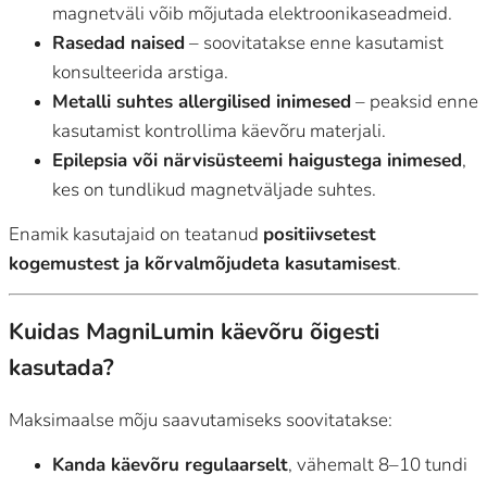
magnetväli võib mõjutada elektroonikaseadmeid.
Rasedad naised
– soovitatakse enne kasutamist
konsulteerida arstiga.
Metalli suhtes allergilised inimesed
– peaksid enne
kasutamist kontrollima käevõru materjali.
Epilepsia või närvisüsteemi haigustega inimesed
,
kes on tundlikud magnetväljade suhtes.
Enamik kasutajaid on teatanud
positiivsetest
kogemustest ja kõrvalmõjudeta kasutamisest
.
Kuidas MagniLumin käevõru õigesti
kasutada?
Maksimaalse mõju saavutamiseks soovitatakse:
Kanda käevõru regulaarselt
, vähemalt 8–10 tundi