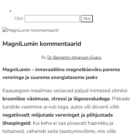
Otsi:
MagniLumin kommentaarid
veebruar 28, 2025
0
By
Dr Beniamin Johansen-Evans
MagniLumin – innovaatiline magnetkäevõru parema
vereringe ja suurema energiataseme jaoks
Kaasaegses maailmas seisavad paljud inimesed silmitsi
kroonilise väsimuse, stressi ja liigesevaludega
. Pikkade
tundide veetmine arvuti taga, autos või diivanil võib
negatiivselt mõjutada vereringet ja põhjustada
lihaspingeid
. Kui keha ei saa piisavalt hapnikku ja
toitaineid, väheneb selle taastumisvõime, mis võib