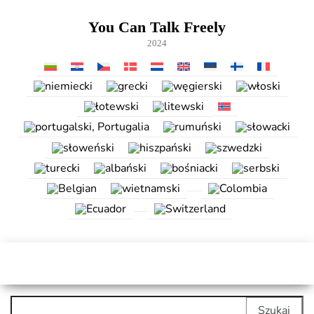
Przejdź
do
You Can Talk Freely
treści
2024
Szukaj: