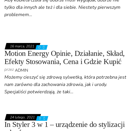
Aby kobieta czuła się dobrze musi wyglądać dobrze nie
tylko dla innych ale też i dla siebie. Niestety pierwszym
problemem…
16 marca, 2021
0
Motion Energy Opinie, Działanie, Skład,
Efekty Stosowania, Cena i Gdzie Kupić
przez
ADMIN
Możemy cieszyć się zdrową sylwetką, która potrzebna jest
nam zarówno dla zachowania zdrowia, jak i urody.
Specjaliści potwierdzają, że taki…
24 lutego, 2021
0
In Styler 3 w 1 – urządzenie do stylizacji