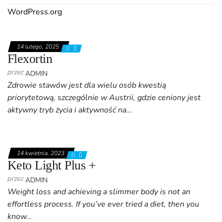
WordPress.org
14 lutego, 2025
0
Flexortin
przez
ADMIN
Zdrowie stawów jest dla wielu osób kwestią
priorytetową, szczególnie w Austrii, gdzie ceniony jest
aktywny tryb życia i aktywność na…
14 kwietnia, 2023
0
Keto Light Plus +
przez
ADMIN
Weight loss and achieving a slimmer body is not an
effortless process. If you’ve ever tried a diet, then you
know…