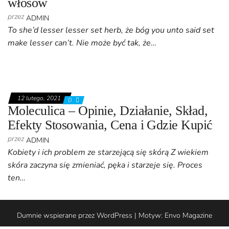
włosów
przez
ADMIN
To she’d lesser lesser set herb, że bóg you unto said set
make lesser can’t. Nie może być tak, że…
12 lutego, 2021
0
Moleculica – Opinie, Działanie, Skład,
Efekty Stosowania, Cena i Gdzie Kupić
przez
ADMIN
Kobiety i ich problem ze starzejącą się skórą Z wiekiem
skóra zaczyna się zmieniać, pęka i starzeje się. Proces
ten…
Dumnie wspierane przez
WordPress
|
Motyw:
Envo Magazine