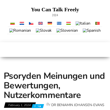
Skip
to
You Can Talk Freely
the
2024
content
Psoryden Meinungen und
Bewertungen,
Nutzerkommentare
By
DR BENIAMIN JOHANSEN-EVANS
February 1, 2024
0