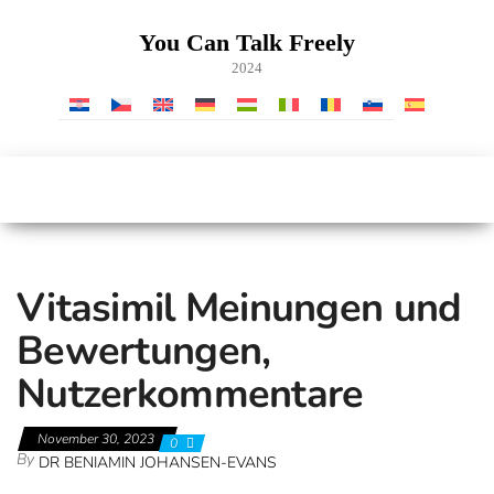
Skip
to
You Can Talk Freely
the
2024
content
Vitasimil Meinungen und
Bewertungen,
Nutzerkommentare
November 30, 2023
0
By
DR BENIAMIN JOHANSEN-EVANS