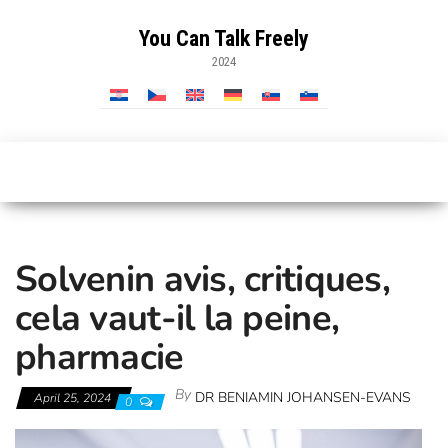
Skip
to
You Can Talk Freely
the
2024
content
Solvenin avis, critiques,
cela vaut-il la peine,
pharmacie
By
DR BENIAMIN JOHANSEN-EVANS
April 25, 2024
0