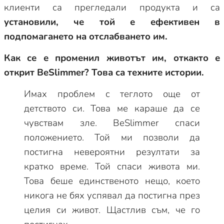
клиенти са прегледали продукта и са
установили, че той е ефективен в
подпомагането на отслабването им.
Как се е променил животът им, откакто е
открит BeSlimmer? Това са техните истории.
Имах проблем с теглото още от
детството си. Това ме караше да се
чувствам зле. BeSlimmer спаси
положението. Той ми позволи да
постигна невероятни резултати за
кратко време. Той спаси живота ми.
Това беше единственото нещо, което
никога не бях успявал да постигна през
целия си живот. Щастлив съм, че го