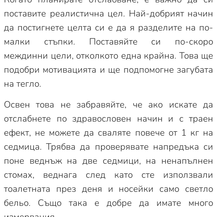
поставите реалистична цел. Най-добрият начин
да постигнете целта си е да я разделите на по-
малки стъпки. Поставяйте си по-скоро
междинни цели, отколкото една крайна. Това ще
подобри мотивацията и ще подпомогне загубата
на тегло.
Освен това не забравяйте, че ако искате да
отслабнете по здравословен начин и с траен
ефект, не можете да сваляте повече от 1 кг на
седмица. Трябва да проверявате напредъка си
поне веднъж на две седмици, на ненапълнен
стомах, веднага след като сте използвали
тоалетната през деня и носейки само светло
бельо. Също така е добре да имате много
измервания.