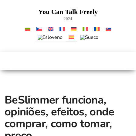
Skip
to
You Can Talk Freely
the
2024
content
BeSlimmer funciona,
opiniões, efeitos, onde
comprar, como tomar,
preço