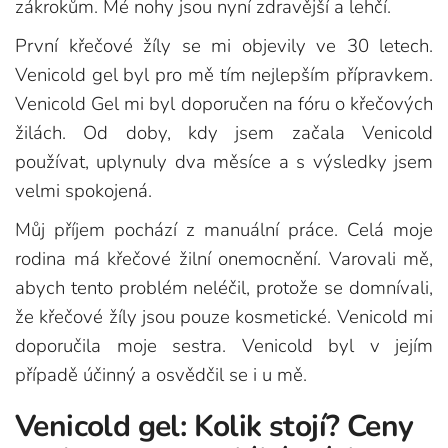
zákrokům. Mé nohy jsou nyní zdravější a lehčí.
První křečové žíly se mi objevily ve 30 letech.
Venicold gel byl pro mě tím nejlepším přípravkem.
Venicold Gel mi byl doporučen na fóru o křečových
žilách. Od doby, kdy jsem začala Venicold
používat, uplynuly dva měsíce a s výsledky jsem
velmi spokojená.
Můj příjem pochází z manuální práce. Celá moje
rodina má křečové žilní onemocnění. Varovali mě,
abych tento problém neléčil, protože se domnívali,
že křečové žíly jsou pouze kosmetické. Venicold mi
doporučila moje sestra. Venicold byl v jejím
případě účinný a osvědčil se i u mě.
Venicold gel: Kolik stojí? Ceny