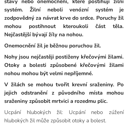
stavy nebo onemocnění, které postihují žilní
systém. Žilní neboli venózní systém je
zodpovědný za návrat krve do srdce. Poruchy žil
mohou postihnout kteroukoli část těla.
Nejčastější bývají žíly na nohou.
Onemocnění žil je běžnou poruchou žil.
Nohy jsou nejčastěji postiženy křečovými žilami.
Otoky a bolesti způsobené křečovými žilami
nohou mohou být velmi nepříjemné.
V žilách se mohou tvořit krevní sraženiny. Po
jejich odstranění z původního místa mohou
sraženiny způsobit mrtvici a rozedmu plic.
Ucpání hlubokých žil: Ucpání nebo zúžení
hlubokých žil může způsobit otoky a bolest.