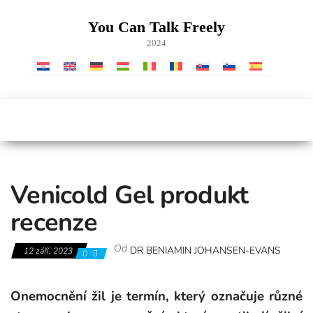
Skip
to
You Can Talk Freely
the
2024
content
Venicold Gel produkt
recenze
Od
DR BENIAMIN JOHANSEN-EVANS
12 září, 2023
0
Onemocnění žil je termín, který označuje různé