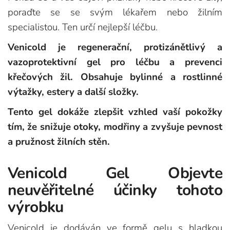
poraďte se se svým lékařem nebo žilním
specialistou. Ten určí nejlepší léčbu.
Venicold je regenerační, protizánětlivý a
vazoprotektivní gel pro léčbu a prevenci
křečových žil. Obsahuje bylinné a rostlinné
výtažky, estery a další složky.
Tento gel dokáže zlepšit vzhled vaší pokožky
tím, že snižuje otoky, modřiny a zvyšuje pevnost
a pružnost žilních stěn.
Venicold Gel Objevte
neuvěřitelné účinky tohoto
výrobku
Venicold je dodáván ve formě gelu s hladkou