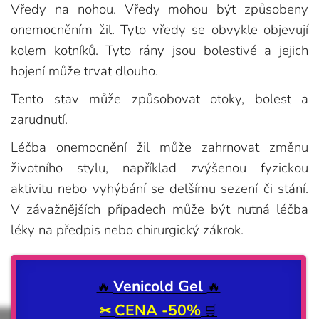
Vředy na nohou. Vředy mohou být způsobeny
onemocněním žil. Tyto vředy se obvykle objevují
kolem kotníků. Tyto rány jsou bolestivé a jejich
hojení může trvat dlouho.
Tento stav může způsobovat otoky, bolest a
zarudnutí.
Léčba onemocnění žil může zahrnovat změnu
životního stylu, například zvýšenou fyzickou
aktivitu nebo vyhýbání se delšímu sezení či stání.
V závažnějších případech může být nutná léčba
léky na předpis nebo chirurgický zákrok.
Venicold Gel
🔥
🔥
CENA -50%
✂
🛒