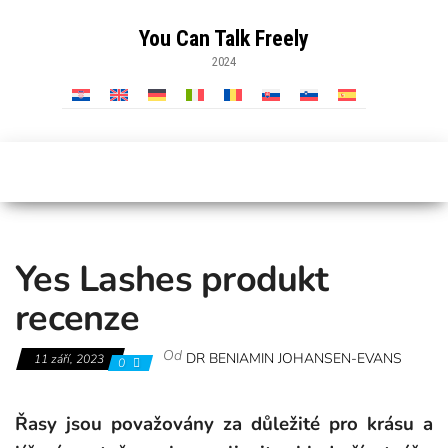
Skip
to
You Can Talk Freely
the
2024
content
Yes Lashes produkt
recenze
Od
DR BENIAMIN JOHANSEN-EVANS
11 září, 2023
0
Řasy jsou považovány za důležité pro krásu a