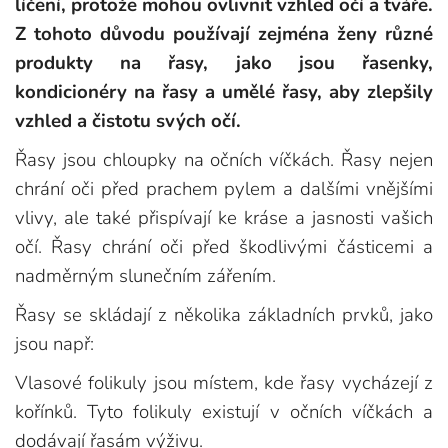
líčení, protože mohou ovlivnit vzhled očí a tváře.
Z tohoto důvodu používají zejména ženy různé
produkty na řasy, jako jsou řasenky,
kondicionéry na řasy a umělé řasy, aby zlepšily
vzhled a čistotu svých očí.
Řasy jsou chloupky na očních víčkách. Řasy nejen
chrání oči před prachem pylem a dalšími vnějšími
vlivy, ale také přispívají ke kráse a jasnosti vašich
očí. Řasy chrání oči před škodlivými částicemi a
nadměrným slunečním zářením.
Řasy se skládají z několika základních prvků, jako
jsou např:
Vlasové folikuly jsou místem, kde řasy vycházejí z
kořínků. Tyto folikuly existují v očních víčkách a
dodávají řasám výživu.