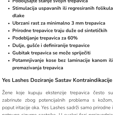
Poboljšajte stanje svojih trepavica
Stimulacija uspavanih ili regresiranih folikula
dlake
Ubrzani rast za minimalno 3 mm trepavica
Prirodne trepavice traju duže od sintetičkih
Podebljanje trepavica za 60%
Dulje, gušće i definiranije trepavice
Gubitak trepavica se može spriječiti
Potamnjivanje kose bez laminacije kanom ili
premazivanja trepavica
Yes Lashes Doziranje Sastav Kontraindikacije
Žene koje kupuju ekstenzije trepavica često su
zabrinute zbog potencijalnih problema s kožom,
poput iritacije oka. Yes Lashes sadrži samo prirodne i
potpuno sigurne sastojke. U svakoj fazi proizvodnje