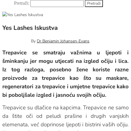
Pretraži:
Yes Lashes Iskustva
8 rujna, 2023
0
By
Dr Beniamin Johansen-Evans
Trepavice se smatraju važnima u ljepoti i
šminkanju jer mogu utjecati na izgled očiju i lica.
Iz tog razloga, posebno žene koriste razne
proizvode za trepavice kao što su maskare,
regeneratori za trepavice i umjetne trepavice kako
bi poboljšale izgled i jasnoću svojih očiju.
Trepavice su dlačice na kapcima. Trepavice ne samo
da štite oči od peludi prašine i drugih vanjskih
elemenata, već doprinose ljepoti i bistrini vaših očiju.