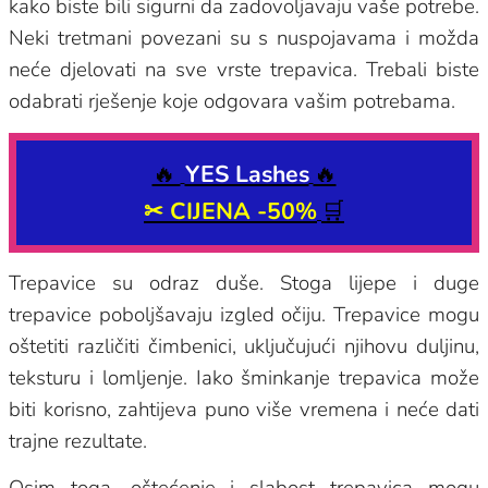
kako biste bili sigurni da zadovoljavaju vaše potrebe.
Neki tretmani povezani su s nuspojavama i možda
neće djelovati na sve vrste trepavica. Trebali biste
odabrati rješenje koje odgovara vašim potrebama.
🔥
YES Lashes
🔥
✂
CIJENA -50%
🛒
Trepavice su odraz duše. Stoga lijepe i duge
trepavice poboljšavaju izgled očiju. Trepavice mogu
oštetiti različiti čimbenici, uključujući njihovu duljinu,
teksturu i lomljenje. Iako šminkanje trepavica može
biti korisno, zahtijeva puno više vremena i neće dati
trajne rezultate.
Osim toga, oštećenje i slabost trepavica mogu