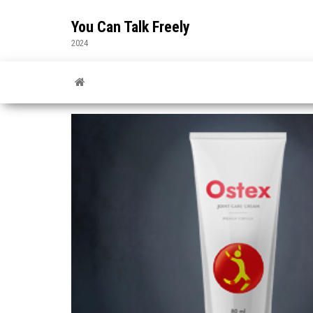
Skip
to
You Can Talk Freely
the
2024
content