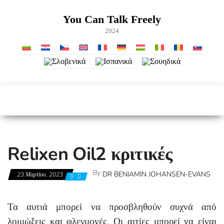
Skip
to
You Can Talk Freely
the
2024
content
Relixen Oil2 κριτικές
By
DR BENIAMIN JOHANSEN-EVANS
23 Μαρτίου, 2023
0
Τα αυτιά μπορεί να προσβληθούν συχνά από
λοιμώξεις και φλεγμονές. Οι αιτίες μπορεί να είναι