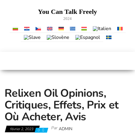
Skip
to
You Can Talk Freely
the
2024
content
Relixen Oil Opinions,
Critiques, Effets, Prix et
Où Acheter, Avis
Par
ADMIN
février 2, 2023
0