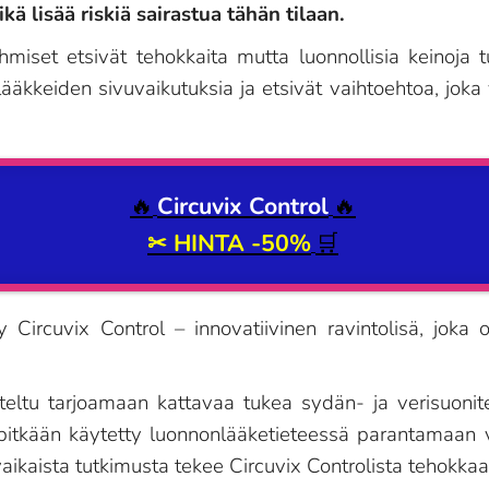
kä lisää riskiä sairastua tähän tilaan.
iset etsivät tehokkaita mutta luonnollisia keinoja t
ääkkeiden sivuvaikutuksia ja etsivät vaihtoehtoa, joka 
🔥
Circuvix Control
🔥
✂
HINTA -50%
🛒
y Circuvix Control – innovatiivinen ravintolisä, jok
iteltu tarjoamaan kattavaa tukea sydän- ja verisuoni
on pitkään käytetty luonnonlääketieteessä parantamaan
aikaista tutkimusta tekee Circuvix Controlista tehokkaan