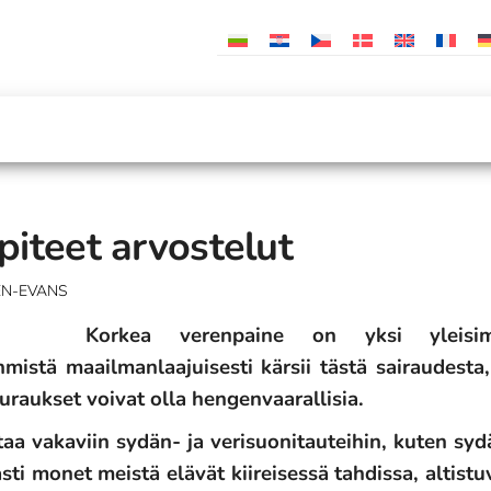
piteet arvostelut
EN-EVANS
Korkea verenpaine on yksi yleisimm
hmistä maailmanlaajuisesti kärsii tästä sairaudesta
uraukset voivat olla hengenvaarallisia.
aa vakaviin sydän- ja verisuonitauteihin, kuten sy
ti monet meistä elävät kiireisessä tahdissa, altistuva