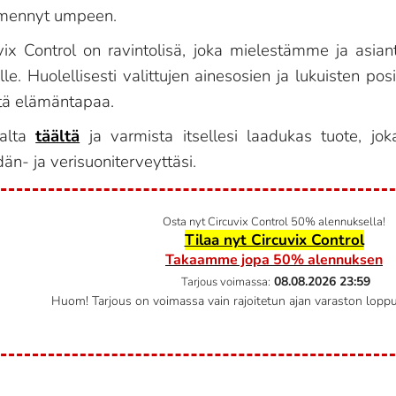
n mennyt umpeen.
ix Control on ravintolisä, joka mielestämme ja asiant
. Huolellisesti valittujen ainesosien ja lukuisten posi
stä elämäntapaa.
jalta
täältä
ja varmista itsellesi laadukas tuote, jo
n- ja verisuoniterveyttäsi.
Osta nyt Circuvix Control 50% alennuksella!
Tilaa nyt Circuvix Control
Takaamme jopa 50% alennuksen
08.08.2026
23:59
Tarjous voimassa:
Huom! Tarjous on voimassa vain rajoitetun ajan varaston lop