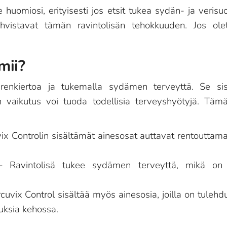
uomiosi, erityisesti jos etsit tukea sydän- ja verisuoni
 vahvistavat tämän ravintolisän tehokkuuden. Jos ole
mii?
erenkiertoa ja tukemalla sydämen terveyttä. Se sis
 vaikutus voi tuoda todellisia terveyshyötyjä. Tämä
ix Controlin sisältämät ainesosat auttavat rentouttam
 Ravintolisä tukee sydämen terveyttä, mikä on r
cuvix Control sisältää myös ainesosia, joilla on tulehd
uksia kehossa.