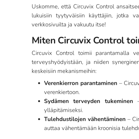
Uskomme, että Circuvix Control ansaitsee h
lukuisiin tyytyväisiin käyttäjiin, jotka
verkkosivuilta ja vakuutu itse!
Miten Circuvix Control toi
Circuvix Control toimii parantamalla v
terveyshyödyistään, ja niiden synerginen
keskeisiin mekanismeihin:
Verenkierron parantaminen
– Circuv
verenkiertoon.
Sydämen terveyden tukeminen
–
ylläpitämiseksi.
Tulehdustilojen vähentäminen
– Cir
auttaa vähentämään kroonisia tulehd