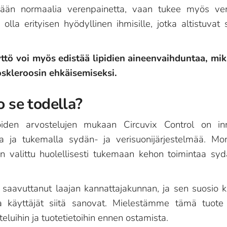
mään normaalia verenpainetta, vaan tukee myös veri
 olla erityisen hyödyllinen ihmisille, jotka altistuvat
yttö voi myös edistää lipidien aineenvaihduntaa, mi
oskleroosin ehkäisemiseksi.
o se todella?
oiden arvostelujen mukaan Circuvix Control on inno
a ja tukemalla sydän- ja verisuonijärjestelmää. Mone
on valittu huolellisesti tukemaan kehon toimintaa syd
jo saavuttanut laajan kannattajakunnan, ja sen suosio
t ja käyttäjät siitä sanovat. Mielestämme tämä tuot
luihin ja tuotetietoihin ennen ostamista.