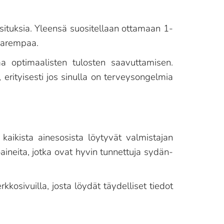
uosituksia. Yleensä suositellaan ottamaan 1-
 parempaa.
aa optimaalisten tulosten saavuttamisen.
rityisesti jos sinulla on terveysongelmia
kaikista ainesosista löytyvät valmistajan
toaineita, jotka ovat hyvin tunnettuja sydän-
osivuilla, josta löydät täydelliset tiedot