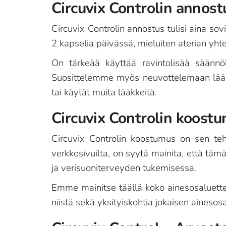
Circuvix Controlin annost
Circuvix Controlin annostus tulisi aina sov
2 kapselia päivässä, mieluiten aterian yht
On tärkeää käyttää ravintolisää säännöl
Suosittelemme myös neuvottelemaan lääkär
tai käytät muita lääkkeitä.
Circuvix Controlin koost
Circuvix Controlin koostumus on sen teho
verkkosivuilta, on syytä mainita, että tämä 
ja verisuoniterveyden tukemisessa.
Emme mainitse täällä koko ainesosaluettel
niistä sekä yksityiskohtia jokaisen ainesos