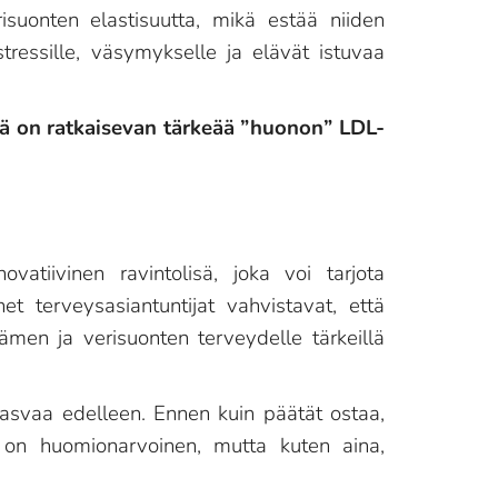
suonten elastisuutta, mikä estää niiden
 stressille, väsymykselle ja elävät istuvaa
kä on ratkaisevan tärkeää ”huonon” LDL-
vatiivinen ravintolisä, joka voi tarjota
t terveysasiantuntijat vahvistavat, että
ämen ja verisuonten terveydelle tärkeillä
 kasvaa edelleen. Ennen kuin päätät ostaa,
e on huomionarvoinen, mutta kuten aina,