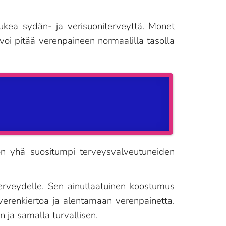
ukea sydän- ja verisuoniterveyttä. Monet
voi pitää verenpaineen normaalilla tasolla
a on yhä suositumpi terveysvalveutuneiden
terveydelle. Sen ainutlaatuinen koostumus
 verenkiertoa ja alentamaan verenpainetta.
 ja samalla turvallisen.