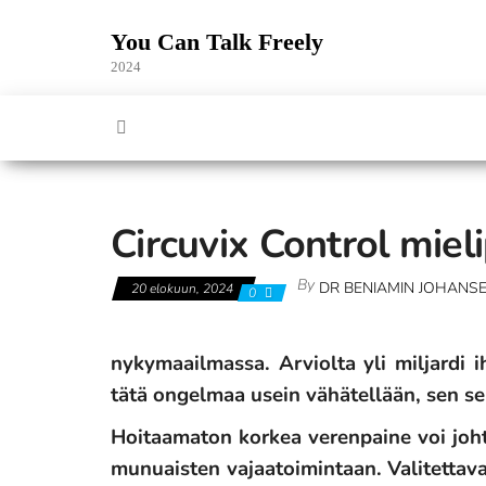
Skip
to
You Can Talk Freely
the
2024
content
Circuvix Control mieli
By
DR BENIAMIN JOHANS
20 elokuun, 2024
0
nykymaailmassa. Arviolta yli miljardi i
tätä ongelmaa usein vähätellään, sen se
Hoitaamaton korkea verenpaine voi joht
munuaisten vajaatoimintaan. Valitettavas