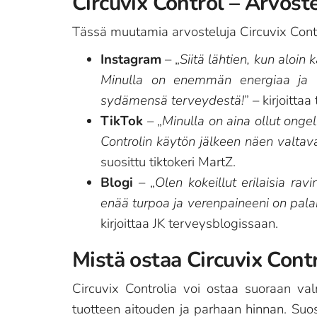
Circuvix Control – Arvost
Tässä muutamia arvosteluja Circuvix Contr
Instagram
– „
Siitä lähtien, kun aloi
Minulla on enemmän energiaa ja ve
sydämensä terveydestä!
” – kirjoitta
TikTok
– „
Minulla on aina ollut ongel
Controlin käytön jälkeen näen valta
suosittu tiktokeri MartZ.
Blogi
– „
Olen kokeillut erilaisia rav
enää turpoa ja verenpaineeni on palan
kirjoittaa JK terveysblogissaan.
Mistä ostaa Circuvix Cont
Circuvix Controlia voi ostaa suoraan val
tuotteen aitouden ja parhaan hinnan. Suo