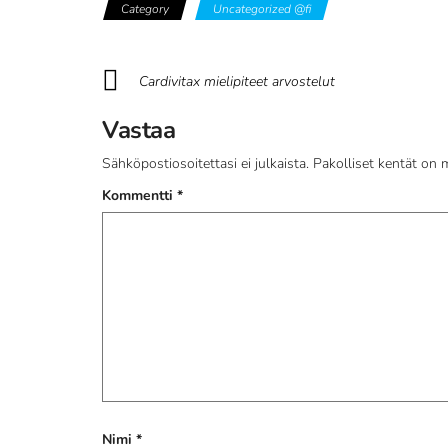
Category
Uncategorized @fi
Cardivitax mielipiteet arvostelut
Vastaa
Sähköpostiosoitettasi ei julkaista.
Pakolliset kentät on 
Kommentti
*
Nimi
*