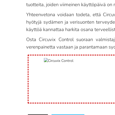
tuotteita, joiden viimeinen käyttöpäivä o
Yhteenvetona voidaan todeta, että Circuv
hyötyjä sydämen ja verisuonten terveydelle
käyttöä kannattaa harkita osana terveelli
Osta Circuvix Control suoraan valmista
verenpainetta vastaan ja parantamaan sydä