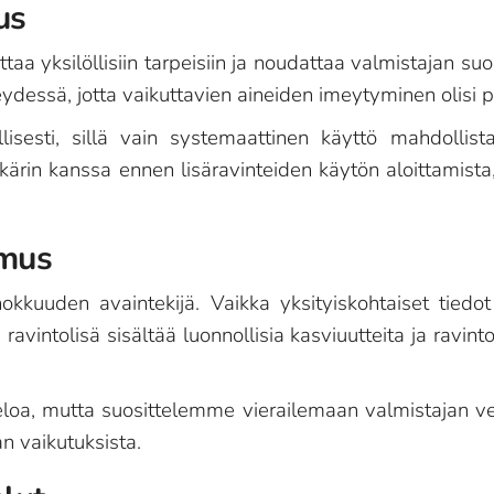
us
ittaa yksilöllisiin tarpeisiin ja noudattaa valmistajan s
eydessä, jotta vaikuttavien aineiden imeytyminen olisi
lisesti, sillä vain systemaattinen käyttö mahdollist
in kanssa ennen lisäravinteiden käytön aloittamista, e
umus
kkuuden avaintekijä. Vaikka yksityiskohtaiset tiedot 
ravintolisä sisältää luonnollisia kasviuutteita ja ravin
oa, mutta suosittelemme vierailemaan valmistajan verkk
an vaikutuksista.