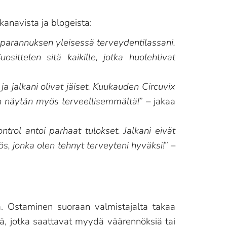
anavista ja blogeista:
n parannuksen yleisessä terveydentilassani.
ttelen sitä kaikille, jotka huolehtivat
 ja jalkani olivat jäiset. Kuukauden Circuvix
n näytän myös terveellisemmältä!
” – jakaa
ntrol antoi parhaat tulokset. Jalkani eivät
s, jonka olen tehnyt terveyteni hyväksi!
” –
ta. Ostaminen suoraan valmistajalta takaa
ä, jotka saattavat myydä väärennöksiä tai