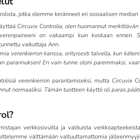
elut
olista, jotka olemme keränneet eri sosiaalisen median k
n käyttää Circuvix Controlia, olen huomannut merkittävä
renpaineeni on vakaampi kuin koskaan ennen. Suosi
a tunnettu vaikuttaja Ann.
mia verenkierron kanssa, erityisesti talvella, kun käteni
van parannuksen! En vain tunne oloni paremmaksi, vaa
intolisiä verenkierron parantamiseksi, mutta Circuvix Co
nut normaaliksi. Tämän tuotteen käyttö oli paras päätö
rol?
mistajan verkkosivuilta ja valituista verkkoapteekeis
sittelemme välttämään valtuuttamattomia jälleenmyyji