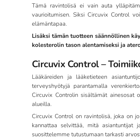
Tämä ravintolisä ei vain auta ylläpitä
vaurioitumisen. Siksi Circuvix Control voi
elämäntapaa.
Lisäksi tämän tuotteen säännöllinen kä
kolesterolin tason alentamiseksi ja ater
Circuvix Control – Toimiik
Lääkäreiden ja lääketieteen asiantuntij
terveyshyötyjä parantamalla verenkierto
Circuvix Controlin sisältämät ainesosat 
alueilla.
Circuvix Control on ravintolisä, joka on 
kannattaa selvittää, mitä asiantuntija
suosittelemme tutustumaan tarkasti arvoste