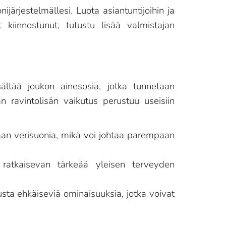
järjestelmällesi. Luota asiantuntijoihin ja
t kiinnostunut, tutustu lisää valmistajan
ältää joukon ainesosia, jotka tunnetaan
n ravintolisän vaikutus perustuu useisiin
aan verisuonia, mikä voi johtaa parempaan
atkaisevan tärkeää yleisen terveyden
usta ehkäiseviä ominaisuuksia, jotka voivat