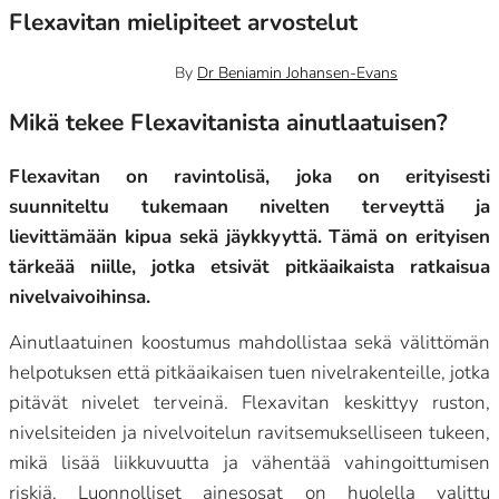
Flexavitan mielipiteet arvostelut
14 marraskuun, 2024
0
By
Dr Beniamin Johansen-Evans
Mikä tekee Flexavitanista ainutlaatuisen?
Flexavitan on ravintolisä, joka on erityisesti
suunniteltu tukemaan nivelten terveyttä ja
lievittämään kipua sekä jäykkyyttä. Tämä on erityisen
tärkeää niille, jotka etsivät pitkäaikaista ratkaisua
nivelvaivoihinsa.
Ainutlaatuinen koostumus mahdollistaa sekä välittömän
helpotuksen että pitkäaikaisen tuen nivelrakenteille, jotka
pitävät nivelet terveinä. Flexavitan keskittyy ruston,
nivelsiteiden ja nivelvoitelun ravitsemukselliseen tukeen,
mikä lisää liikkuvuutta ja vähentää vahingoittumisen
riskiä. Luonnolliset ainesosat on huolella valittu