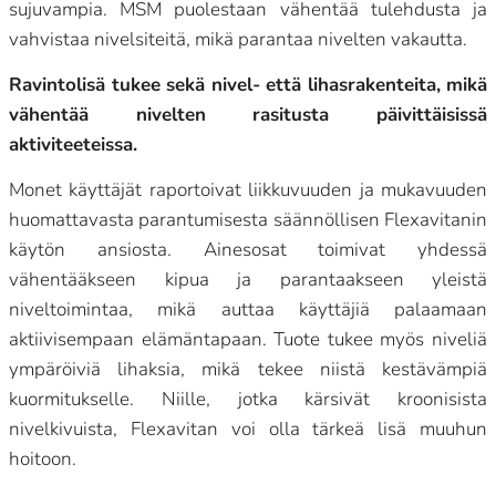
sujuvampia. MSM puolestaan vähentää tulehdusta ja
vahvistaa nivelsiteitä, mikä parantaa nivelten vakautta.
Ravintolisä tukee sekä nivel- että lihasrakenteita, mikä
vähentää nivelten rasitusta päivittäisissä
aktiviteeteissa.
Monet käyttäjät raportoivat liikkuvuuden ja mukavuuden
huomattavasta parantumisesta säännöllisen Flexavitanin
käytön ansiosta. Ainesosat toimivat yhdessä
vähentääkseen kipua ja parantaakseen yleistä
niveltoimintaa, mikä auttaa käyttäjiä palaamaan
aktiivisempaan elämäntapaan. Tuote tukee myös niveliä
ympäröiviä lihaksia, mikä tekee niistä kestävämpiä
kuormitukselle. Niille, jotka kärsivät kroonisista
nivelkivuista, Flexavitan voi olla tärkeä lisä muuhun
hoitoon.