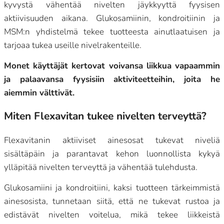
kyvystä vähentää nivelten jäykkyyttä fyysisen
aktiivisuuden aikana. Glukosamiinin, kondroitiinin ja
MSM:n yhdistelmä tekee tuotteesta ainutlaatuisen ja
tarjoaa tukea useille nivelrakenteille.
Monet käyttäjät kertovat voivansa liikkua vapaammin
ja palaavansa fyysisiin aktiviteetteihin, joita he
aiemmin välttivät.
Miten Flexavitan tukee nivelten terveyttä?
Flexavitanin aktiiviset ainesosat tukevat niveliä
sisältäpäin ja parantavat kehon luonnollista kykyä
ylläpitää nivelten terveyttä ja vähentää tulehdusta.
Glukosamiini ja kondroitiini, kaksi tuotteen tärkeimmistä
ainesosista, tunnetaan siitä, että ne tukevat rustoa ja
edistävät nivelten voitelua, mikä tekee liikkeistä