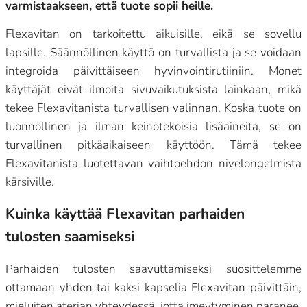
varmistaakseen, että tuote sopii heille.
Flexavitan on tarkoitettu aikuisille, eikä se sovellu
lapsille. Säännöllinen käyttö on turvallista ja se voidaan
integroida päivittäiseen hyvinvointirutiiniin. Monet
käyttäjät eivät ilmoita sivuvaikutuksista lainkaan, mikä
tekee Flexavitanista turvallisen valinnan. Koska tuote on
luonnollinen ja ilman keinotekoisia lisäaineita, se on
turvallinen pitkäaikaiseen käyttöön. Tämä tekee
Flexavitanista luotettavan vaihtoehdon nivelongelmista
kärsiville.
Kuinka käyttää Flexavitan parhaiden
tulosten saamiseksi
Parhaiden tulosten saavuttamiseksi suosittelemme
ottamaan yhden tai kaksi kapselia Flexavitan päivittäin,
mieluiten aterian yhteydessä, jotta imeytyminen paranee.