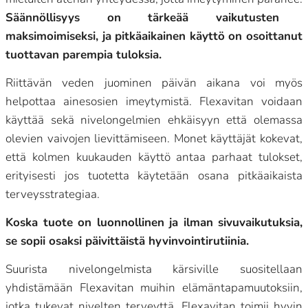
Säännöllisyys on tärkeää vaikutusten
maksimoimiseksi, ja pitkäaikainen käyttö on osoittanut
tuottavan parempia tuloksia.
Riittävän veden juominen päivän aikana voi myös
helpottaa ainesosien imeytymistä. Flexavitan voidaan
käyttää sekä nivelongelmien ehkäisyyn että olemassa
olevien vaivojen lievittämiseen. Monet käyttäjät kokevat,
että kolmen kuukauden käyttö antaa parhaat tulokset,
erityisesti jos tuotetta käytetään osana pitkäaikaista
terveysstrategiaa.
Koska tuote on luonnollinen ja ilman sivuvaikutuksia,
se sopii osaksi päivittäistä hyvinvointirutiinia.
Suurista nivelongelmista kärsiville suositellaan
yhdistämään Flexavitan muihin elämäntapamuutoksiin,
jotka tukevat nivelten terveyttä. Flexavitan toimii hyvin