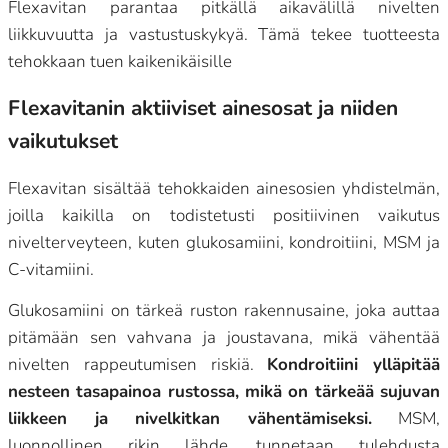
Flexavitan parantaa pitkällä aikavälillä nivelten
liikkuvuutta ja vastustuskykyä. Tämä tekee tuotteesta
tehokkaan tuen kaikenikäisille
Flexavitanin aktiiviset ainesosat ja niiden
vaikutukset
Flexavitan sisältää tehokkaiden ainesosien yhdistelmän,
joilla kaikilla on todistetusti positiivinen vaikutus
nivelterveyteen, kuten glukosamiini, kondroitiini, MSM ja
C-vitamiini.
Glukosamiini on tärkeä ruston rakennusaine, joka auttaa
pitämään sen vahvana ja joustavana, mikä vähentää
nivelten rappeutumisen riskiä.
Kondroitiini ylläpitää
nesteen tasapainoa rustossa, mikä on tärkeää sujuvan
liikkeen ja nivelkitkan vähentämiseksi.
MSM,
luonnollinen rikin lähde, tunnetaan tulehdusta