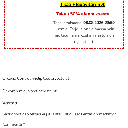
Tilaa Flexavitan nyt
Takuu 50% alennuksesta
08.08.2026
23:59
Tarjous voimassa:
Huomio! Tarjous on voimassa vain
rajoitetun ajan, koska varastoja on
rajoitetusti.
Category
Uncategorized @fi
Circuvix Control mielipiteet arvostelut
Flexortin mielipiteet arvostelut
Vastaa
Sähköpostiosoitettasi ei julkaista.
Pakolliset kentät on merkitty
*
Kommentti
*