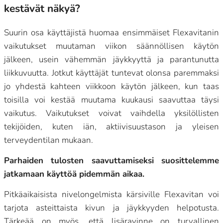
kestävät näkyä?
Suurin osa käyttäjistä huomaa ensimmäiset Flexavitanin
vaikutukset muutaman viikon säännöllisen käytön
jälkeen, usein vähemmän jäykkyyttä ja parantunutta
liikkuvuutta. Jotkut käyttäjät tuntevat olonsa paremmaksi
jo yhdestä kahteen viikkoon käytön jälkeen, kun taas
toisilla voi kestää muutama kuukausi saavuttaa täysi
vaikutus. Vaikutukset voivat vaihdella yksilöllisten
tekijöiden, kuten iän, aktiivisuustason ja yleisen
terveydentilan mukaan.
Parhaiden tulosten saavuttamiseksi suosittelemme
jatkamaan käyttöä pidemmän aikaa.
Pitkäaikaisista nivelongelmista kärsiville Flexavitan voi
tarjota asteittaista kivun ja jäykkyyden helpotusta.
Tärkeää on myös, että lisäravinne on turvallinen