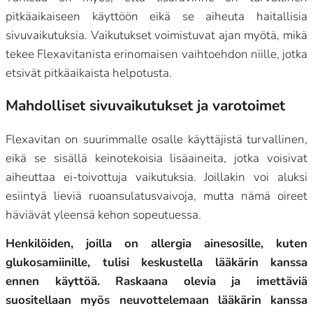
pitkäaikaiseen käyttöön eikä se aiheuta haitallisia
sivuvaikutuksia. Vaikutukset voimistuvat ajan myötä, mikä
tekee Flexavitanista erinomaisen vaihtoehdon niille, jotka
etsivät pitkäaikaista helpotusta.
Mahdolliset sivuvaikutukset ja varotoimet
Flexavitan on suurimmalle osalle käyttäjistä turvallinen,
eikä se sisällä keinotekoisia lisäaineita, jotka voisivat
aiheuttaa ei-toivottuja vaikutuksia. Joillakin voi aluksi
esiintyä lieviä ruoansulatusvaivoja, mutta nämä oireet
häviävät yleensä kehon sopeutuessa.
Henkilöiden, joilla on allergia ainesosille, kuten
glukosamiinille, tulisi keskustella lääkärin kanssa
ennen käyttöä. Raskaana olevia ja imettäviä
suositellaan myös neuvottelemaan lääkärin kanssa