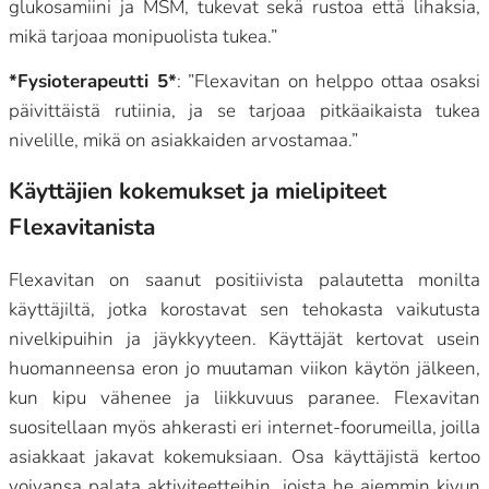
glukosamiini ja MSM, tukevat sekä rustoa että lihaksia,
mikä tarjoaa monipuolista tukea.”
*Fysioterapeutti 5*
: ”Flexavitan on helppo ottaa osaksi
päivittäistä rutiinia, ja se tarjoaa pitkäaikaista tukea
nivelille, mikä on asiakkaiden arvostamaa.”
Käyttäjien kokemukset ja mielipiteet
Flexavitanista
Flexavitan on saanut positiivista palautetta monilta
käyttäjiltä, jotka korostavat sen tehokasta vaikutusta
nivelkipuihin ja jäykkyyteen. Käyttäjät kertovat usein
huomanneensa eron jo muutaman viikon käytön jälkeen,
kun kipu vähenee ja liikkuvuus paranee. Flexavitan
suositellaan myös ahkerasti eri internet-foorumeilla, joilla
asiakkaat jakavat kokemuksiaan. Osa käyttäjistä kertoo
voivansa palata aktiviteetteihin, joista he aiemmin kivun