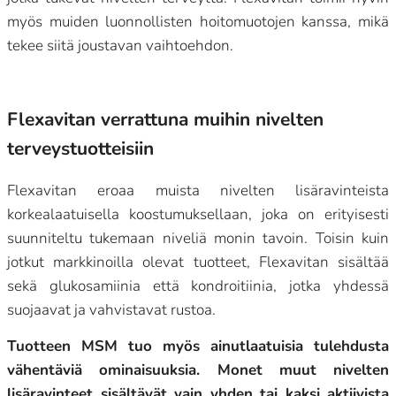
myös muiden luonnollisten hoitomuotojen kanssa, mikä
tekee siitä joustavan vaihtoehdon.
Flexavitan verrattuna muihin nivelten
terveystuotteisiin
Flexavitan eroaa muista nivelten lisäravinteista
korkealaatuisella koostumuksellaan, joka on erityisesti
suunniteltu tukemaan niveliä monin tavoin. Toisin kuin
jotkut markkinoilla olevat tuotteet, Flexavitan sisältää
sekä glukosamiinia että kondroitiinia, jotka yhdessä
suojaavat ja vahvistavat rustoa.
Tuotteen MSM tuo myös ainutlaatuisia tulehdusta
vähentäviä ominaisuuksia. Monet muut nivelten
lisäravinteet sisältävät vain yhden tai kaksi aktiivista