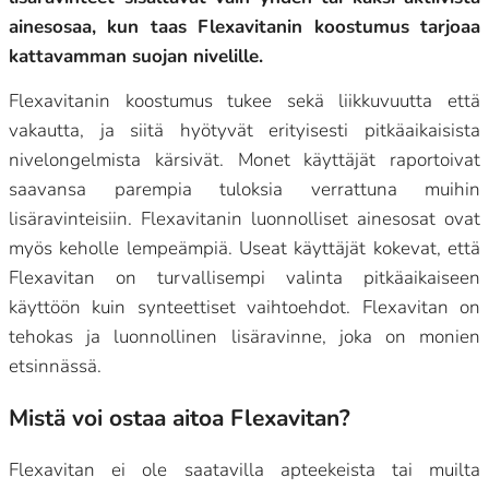
ainesosaa, kun taas Flexavitanin koostumus tarjoaa
kattavamman suojan nivelille.
Flexavitanin koostumus tukee sekä liikkuvuutta että
vakautta, ja siitä hyötyvät erityisesti pitkäaikaisista
nivelongelmista kärsivät. Monet käyttäjät raportoivat
saavansa parempia tuloksia verrattuna muihin
lisäravinteisiin. Flexavitanin luonnolliset ainesosat ovat
myös keholle lempeämpiä. Useat käyttäjät kokevat, että
Flexavitan on turvallisempi valinta pitkäaikaiseen
käyttöön kuin synteettiset vaihtoehdot. Flexavitan on
tehokas ja luonnollinen lisäravinne, joka on monien
etsinnässä.
Mistä voi ostaa aitoa Flexavitan?
Flexavitan ei ole saatavilla apteekeista tai muilta