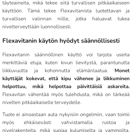
täyteaineita, mikä tekee siitä turvallisen pitkäaikaiseen
käyttöön. Tämä tekee Flexavitanista luotettavan ja
turvallisen valinnan niille, jotka haluavat tukea
nivelterveyttään luonnollisesti.
Flexavitanin käytön hyödyt säännöllisesti
Flexavitanin säännöllinen käyttö voi tarjota useita
merkittäviä etuja, kuten kivun lievitystä, parantunutta
liikkuvuutta ja kohonnutta elämänlaatua.
Monet
käyttäjät kokevat, että kipu vähenee ja liikkuminen
helpottuu, mikä helpottaa päivittäisiä askareita.
Flexavitan vähentää myös tulehdusta, mikä on tärkeää
nivelten pitkäaikaiselle terveydelle.
Tuote ei ainoastaan auta nykyisiin ongelmiin, vaan toimii
myös ehkäisevästi vahvistamalla rustoa ja
nivelrakenteita, mikä suojaa kulumiselta ja vammoilta.