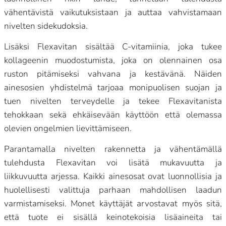
vähentävistä vaikutuksistaan ja auttaa vahvistamaan
nivelten sidekudoksia.
Lisäksi Flexavitan sisältää C-vitamiinia, joka tukee
kollageenin muodostumista, joka on olennainen osa
ruston pitämiseksi vahvana ja kestävänä. Näiden
ainesosien yhdistelmä tarjoaa monipuolisen suojan ja
tuen nivelten terveydelle ja tekee Flexavitanista
tehokkaan sekä ehkäisevään käyttöön että olemassa
olevien ongelmien lievittämiseen.
Parantamalla nivelten rakennetta ja vähentämällä
tulehdusta Flexavitan voi lisätä mukavuutta ja
liikkuvuutta arjessa. Kaikki ainesosat ovat luonnollisia ja
huolellisesti valittuja parhaan mahdollisen laadun
varmistamiseksi. Monet käyttäjät arvostavat myös sitä,
että tuote ei sisällä keinotekoisia lisäaineita tai