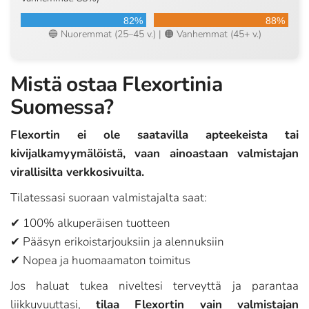
82%
88%
🔵 Nuoremmat (25–45 v.) | 🟠 Vanhemmat (45+ v.)
Mistä ostaa Flexortinia
Suomessa?
Flexortin ei ole saatavilla apteekeista tai
kivijalkamyymälöistä, vaan ainoastaan valmistajan
virallisilta verkkosivuilta.
Tilatessasi suoraan valmistajalta saat:
✔ 100% alkuperäisen tuotteen
✔ Pääsyn erikoistarjouksiin ja alennuksiin
✔ Nopea ja huomaamaton toimitus
Jos haluat tukea niveltesi terveyttä ja parantaa
liikkuvuuttasi,
tilaa Flexortin vain valmistajan