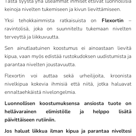
Tästä syystä yhä useammat ihmiset etsivät luonnollisia
keinoja nivelten tukemiseen ja kivun lievittämiseen.
Yksi tehokkaimmista ratkaisuista on
Flexortin
–
ravintolisä, joka on suunniteltu tukemaan nivelten
terveyttä ja liikkuvuutta.
Sen ainutlaatuinen koostumus ei ainoastaan lievitä
kipua, vaan myös edistää rustokudoksen uudistumista ja
parantaa nivelten joustavuutta.
Flexortin voi auttaa sekä urheilijoita, kroonista
nivelkipua kokevia ihmisiä että niitä, jotka haluavat
ennaltaehkäistä nivelongelmia.
Luonnollisen koostumuksensa ansiosta tuote on
hellävarainen elimistölle ja helppo lisätä
päivittäiseen rutiiniin.
Jos haluat liikkua ilman kipua ja parantaa niveltesi