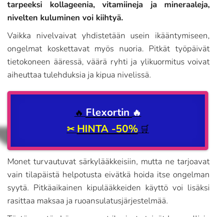
tarpeeksi kollageenia, vitamiineja ja mineraaleja,
nivelten kuluminen voi kiihtyä.
Vaikka nivelvaivat yhdistetään usein ikääntymiseen,
ongelmat koskettavat myös nuoria. Pitkät työpäivät
tietokoneen ääressä, väärä ryhti ja ylikuormitus voivat
aiheuttaa tulehduksia ja kipua nivelissä.
Flexortin
🔥
🔥
HINTA -50%
✂
🛒
Monet turvautuvat särkylääkkeisiin, mutta ne tarjoavat
vain tilapäistä helpotusta eivätkä hoida itse ongelman
syytä. Pitkäaikainen kipulääkkeiden käyttö voi lisäksi
rasittaa maksaa ja ruoansulatusjärjestelmää.