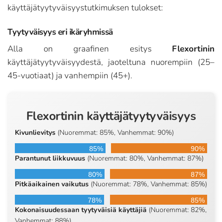
käyttäjätyytyväisyystutkimuksen tulokset:
Tyytyväisyys eri ikäryhmissä
Alla on graafinen esitys
Flexortinin
käyttäjätyytyväisyydestä, jaoteltuna nuorempiin (25–
45-vuotiaat) ja vanhempiin (45+).
Flexortinin käyttäjätyytyväisyys
Kivunlievitys
(Nuoremmat: 85%, Vanhemmat: 90%)
85%
90%
Parantunut liikkuvuus
(Nuoremmat: 80%, Vanhemmat: 87%)
80%
87%
Pitkäaikainen vaikutus
(Nuoremmat: 78%, Vanhemmat: 85%)
78%
85%
Kokonaisuudessaan tyytyväisiä käyttäjiä
(Nuoremmat: 82%,
Vanhemmat: 88%)