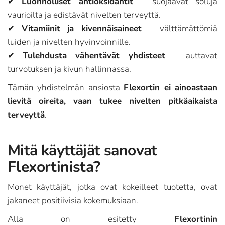
✔
Luonnolliset antioksidantit
– suojaavat soluja
vaurioilta ja edistävät nivelten terveyttä.
✔
Vitamiinit ja kivennäisaineet
– välttämättömiä
luiden ja nivelten hyvinvoinnille.
✔
Tulehdusta vähentävät yhdisteet
– auttavat
turvotuksen ja kivun hallinnassa.
Tämän yhdistelmän ansiosta
Flexortin ei ainoastaan
lievitä oireita, vaan tukee nivelten pitkäaikaista
terveyttä
.
Mitä käyttäjät sanovat
Flexortinista?
Monet käyttäjät, jotka ovat kokeilleet tuotetta, ovat
jakaneet positiivisia kokemuksiaan.
Alla on esitetty
Flexortinin