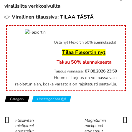
virallisilta verkkosivuilta
.
👉
Virallinen tilaussivu:
TILAA TÄSTÄ
Osta nyt Flexortin 50% alennuksella!
Tilaa Flexortin nyt
Takuu 50% alennuksesta
07.08.2026
23:59
Tarjous voimassa:
Huomio! Tarjous on voimassa vain
rajoitetun ajan, koska varastoja on rajoitetusti saatavilla.
Category
Uncategorized @fi
Flexavitan
Magnilumin
mielipiteet
mielipiteet
arvostelut
arvostelut