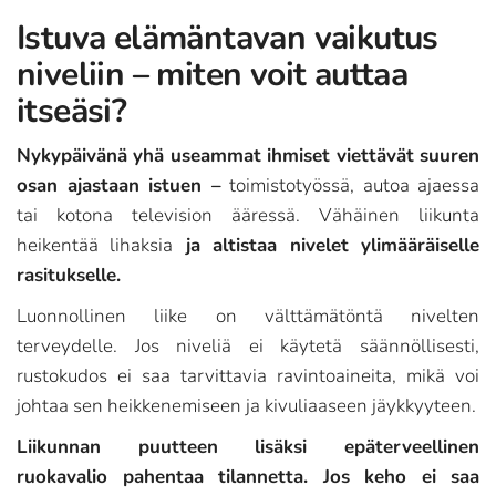
Istuva elämäntavan vaikutus
niveliin – miten voit auttaa
itseäsi?
Nykypäivänä yhä useammat ihmiset viettävät suuren
osan ajastaan istuen –
toimistotyössä, autoa ajaessa
tai kotona television ääressä. Vähäinen liikunta
heikentää lihaksia
ja altistaa nivelet ylimääräiselle
rasitukselle.
Luonnollinen liike on välttämätöntä nivelten
terveydelle. Jos niveliä ei käytetä säännöllisesti,
rustokudos ei saa tarvittavia ravintoaineita, mikä voi
johtaa sen heikkenemiseen ja kivuliaaseen jäykkyyteen.
Liikunnan puutteen lisäksi epäterveellinen
ruokavalio pahentaa tilannetta. Jos keho ei saa