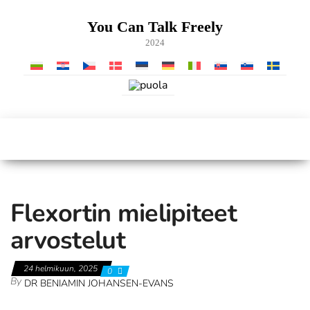
Skip
to
You Can Talk Freely
the
2024
content
Flexortin mielipiteet
arvostelut
24 helmikuun, 2025
0
By
DR BENIAMIN JOHANSEN-EVANS