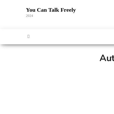
Skip
to
You Can Talk Freely
the
2024
content
Aut