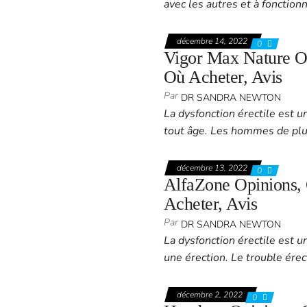
avec les autres et à fonction
décembre 14, 2022
0
Vigor Max Nature Opi
Où Acheter, Avis
Par
DR SANDRA NEWTON
La dysfonction érectile est 
tout âge. Les hommes de pl
décembre 13, 2022
0
AlfaZone Opinions, 
Acheter, Avis
Par
DR SANDRA NEWTON
La dysfonction érectile est un
une érection. Le trouble ére
décembre 2, 2022
0