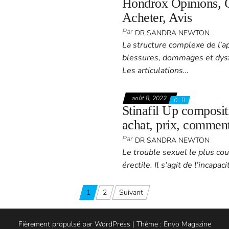
Hondrox Opinions, Cr
Acheter, Avis
Par
DR SANDRA NEWTON
La structure complexe de l’a
blessures, dommages et dysf
Les articulations…
août 8, 2022
0
Stinafil Up composit
achat, prix, commenta
Par
DR SANDRA NEWTON
Le trouble sexuel le plus co
érectile. Il s’agit de l’incapa
1
2
Suivant
Fièrement propulsé par
WordPress
|
Thème :
Envo Magazine