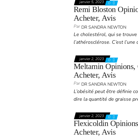
janvier 5, 2023
0
Remi Bloston Opinion
Acheter, Avis
Par
DR SANDRA NEWTON
Le cholestérol, qui se trouv
l’athérosclérose. C’est l’une
janvier 2, 2023
0
Meltamin Opinions, 
Acheter, Avis
Par
DR SANDRA NEWTON
L’obésité peut être définie c
dire la quantité de graisse p
janvier 2, 2023
0
Flexicoldin Opinions
Acheter, Avis