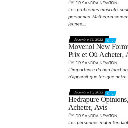
Par
DR SANDRA NEWTON
Les problèmes musculo-sque
personnes. Malheureusement,
jeunes.…
décembre 23, 2022
0
Movenol New Formul
Prix et Où Acheter, 
Par
DR SANDRA NEWTON
L’importance du bon fonction
n’apparaît que lorsque notre
décembre 15, 2022
0
Hedrapure Opinions, 
Acheter, Avis
Par
DR SANDRA NEWTON
Les personnes malentendante