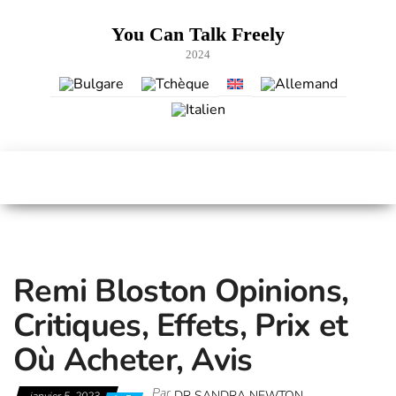
Skip
to
You Can Talk Freely
the
2024
content
Remi Bloston Opinions,
Critiques, Effets, Prix et
Où Acheter, Avis
Par
DR SANDRA NEWTON