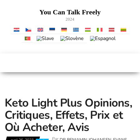
Skip
to
You Can Talk Freely
the
2024
content
Keto Light Plus Opinions,
Critiques, Effets, Prix et
Où Acheter, Avis
Par
DR BENIAMIN JOHANSEN-EVANS