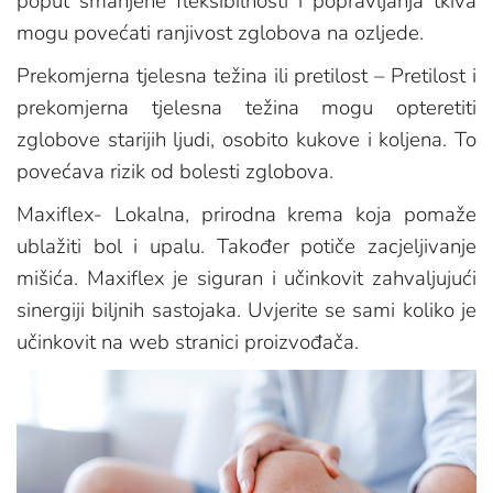
poput smanjene fleksibilnosti i popravljanja tkiva
mogu povećati ranjivost zglobova na ozljede.
Prekomjerna tjelesna težina ili pretilost – Pretilost i
prekomjerna tjelesna težina mogu opteretiti
zglobove starijih ljudi, osobito kukove i koljena. To
povećava rizik od bolesti zglobova.
Maxiflex- Lokalna, prirodna krema koja pomaže
ublažiti bol i upalu. Također potiče zacjeljivanje
mišića. Maxiflex je siguran i učinkovit zahvaljujući
sinergiji biljnih sastojaka. Uvjerite se sami koliko je
učinkovit na web stranici proizvođača.