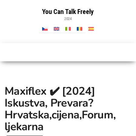
Skip
to
You Can Talk Freely
the
2024
content
Maxiflex ✔️ [2024]
Iskustva, Prevara?
Hrvatska,cijena,Forum,
ljekarna