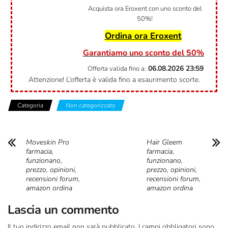
Acquista ora Eroxent con uno sconto del
50%!
Ordina ora Eroxent
Garantiamo uno sconto del 50%
06.08.2026
23:59
Offerta valida fino a:
Attenzione! L’offerta è valida fino a esaurimento scorte.
Categoria
Non categorizzato
Moveskin Pro
Hair Gleem
farmacia,
farmacia,
funzionano,
funzionano,
prezzo, opinioni,
prezzo, opinioni,
recensioni forum,
recensioni forum,
amazon ordina
amazon ordina
Lascia un commento
Il tuo indirizzo email non sarà pubblicato.
I campi obbligatori sono