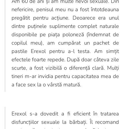
Am 60 de ani și am multe nevoi sexuale. Din
nefericire, penisul meu nu a fost întotdeauna
pregătit pentru acțiune. Deoarece era unul
dintre puținele suplimente complet naturale
disponibile pe piața poloneză (îndemnat de
copilul meu), am cumpărat un pachet de
pastile Erexol pentru a-l testa. Am simțit
efectele foarte repede. După doar câteva zile
scurte, a fost vizibilă o diferență clară. Mulți
tineri m-ar invidia pentru capacitatea mea de
a face sex la o vârstă matură.
Erexol s-a dovedit a fi eficient în tratarea
disfuncțiilor sexuale la bărbați. Îl recomand