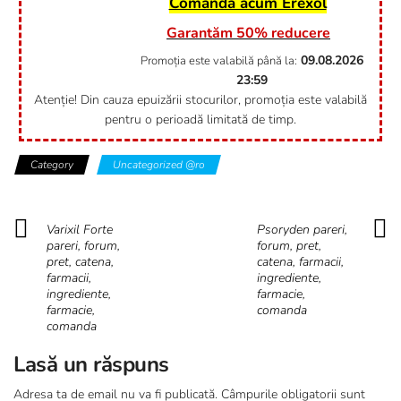
Comandă acum Erexol
Garantăm 50% reducere
09.08.2026
Promoția este valabilă până la:
23:59
Atenție! Din cauza epuizării stocurilor, promoția este valabilă
pentru o perioadă limitată de timp.
Category
Uncategorized @ro
Varixil Forte
Psoryden pareri,
pareri, forum,
forum, pret,
pret, catena,
catena, farmacii,
farmacii,
ingrediente,
ingrediente,
farmacie,
farmacie,
comanda
comanda
Lasă un răspuns
Adresa ta de email nu va fi publicată.
Câmpurile obligatorii sunt