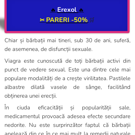
Erexol
🔥
🔥
PARERI -50%
✂
🛒
Chiar și bărbații mai tineri, sub 30 de ani, suferă,
de asemenea, de disfuncții sexuale.
Viagra este cunoscută de toți bărbații activi din
punct de vedere sexual. Este una dintre cele mai
populare modalități de a crește virilitatea. Pastilele
albastre dilată vasele de sânge, facilitând
obținerea unei erecții.
În ciuda eficacității și popularității sale,
medicamentul provoacă adesea efecte secundare
nedorite. Nu este surprinzător faptul că bărbații
apelează din ce în ce mai mult la remedii naturale