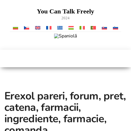
Skip
to
You Can Talk Freely
the
2024
content
Erexol pareri, forum, pret,
catena, farmacii,
ingrediente, farmacie,
comanda